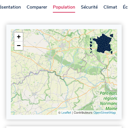
ésentation
Comparer
Population
Sécurité
Climat
Éc
+
−
©
| Contributeurs
Leaflet
OpenStreetMap