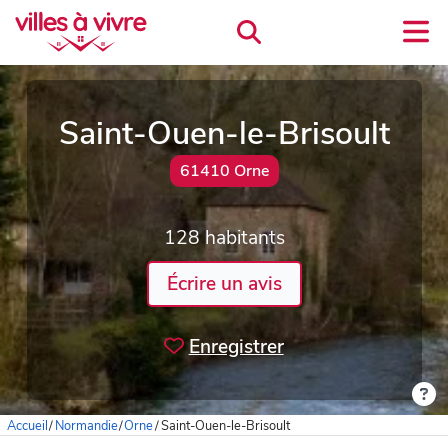
Saint-Ouen-le-Brisoult
61410 Orne
128 habitants
Écrire un avis
Enregistrer
Accueil
/
Normandie
/
Orne
/
Saint-Ouen-le-Brisoult