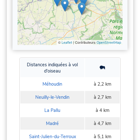
©
| Contributeurs
Leaflet
OpenStreetMap
Distances indiquées à vol
d'oiseau
Méhoudin
à 2,2 km
Neuilly-le-Vendin
à 2,7 km
La Pallu
à 4 km
Madré
à 4,7 km
Saint-Julien-du-Terroux
à 5,1 km