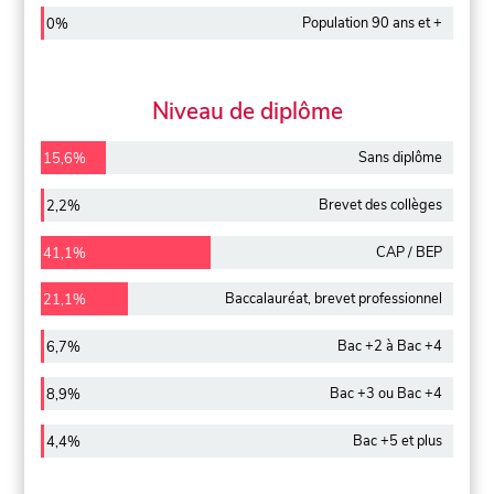
Population 90 ans et +
0%
Niveau de diplôme
Sans diplôme
15,6%
Brevet des collèges
2,2%
CAP / BEP
41,1%
Baccalauréat, brevet professionnel
21,1%
Bac +2 à Bac +4
6,7%
Bac +3 ou Bac +4
8,9%
Bac +5 et plus
4,4%