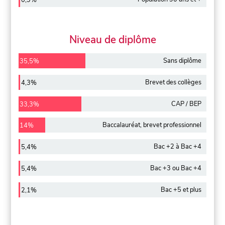
0,9%
Niveau de diplôme
Sans diplôme
35,5%
Brevet des collèges
4,3%
CAP / BEP
33,3%
Baccalauréat, brevet professionnel
14%
Bac +2 à Bac +4
5,4%
Bac +3 ou Bac +4
5,4%
Bac +5 et plus
2,1%