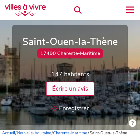
Saint-Ouen-la-Thène
17490 Charente-Maritime
147 habitants
Écrire un avis
Enregistrer
Accueil
/
Nouvelle-Aquitaine
/
Charente-Maritime
/
Saint-Ouen-la-Thène