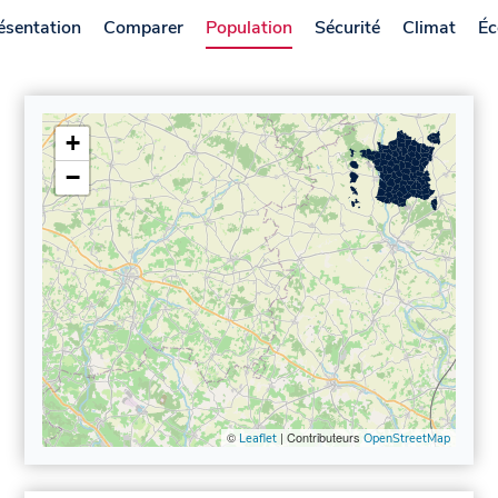
ésentation
Comparer
Population
Sécurité
Climat
Éc
+
−
©
| Contributeurs
Leaflet
OpenStreetMap