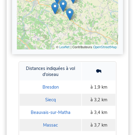
©
| Contributeurs
Leaflet
OpenStreetMap
Distances indiquées à vol
d'oiseau
Bresdon
à 1,9 km
Siecq
à 3,2 km
Beauvais-sur-Matha
à 3,4 km
Massac
à 3,7 km