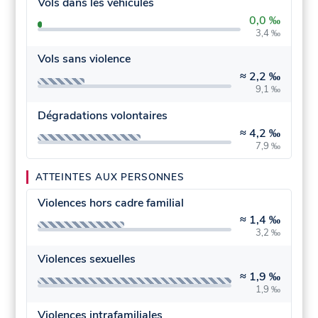
Vols dans les véhicules
0,0 ‰
3,4 ‰
Vols sans violence
≈
2,2 ‰
9,1 ‰
Dégradations volontaires
≈
4,2 ‰
7,9 ‰
ATTEINTES AUX PERSONNES
Violences hors cadre familial
≈
1,4 ‰
3,2 ‰
Violences sexuelles
≈
1,9 ‰
1,9 ‰
Violences intrafamiliales