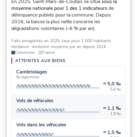
En 2025, Saint-Mars-de-Coutais se situe
sous la
moyenne nationale pour 1 des 1 indicateurs
de
délinquance publiés pour la commune.
Depuis
2016, la baisse la plus nette concerne les
dégradations volontaires (-6 % par an).
Faits enregistrés en 2025, taux pour 1 000 habitants
·
tendance : évolution moyenne par an depuis 2016
Commune
France
ATTEINTES AUX BIENS
Cambriolages
‰ logements
≈
5,0 ‰
5,6 ‰
Vols de véhicules
≈
1,1 ‰
1,8 ‰
Vols dans les véhicules
≈
1,5 ‰