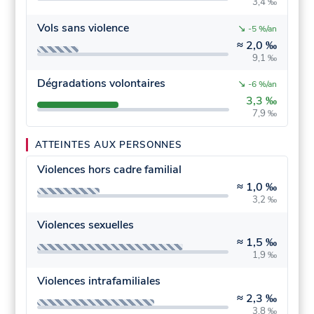
3,4 ‰
Vols sans violence
↘
-5 %/an
≈
2,0 ‰
9,1 ‰
Dégradations volontaires
↘
-6 %/an
3,3 ‰
7,9 ‰
ATTEINTES AUX PERSONNES
Violences hors cadre familial
≈
1,0 ‰
3,2 ‰
Violences sexuelles
≈
1,5 ‰
1,9 ‰
Violences intrafamiliales
≈
2,3 ‰
3,8 ‰