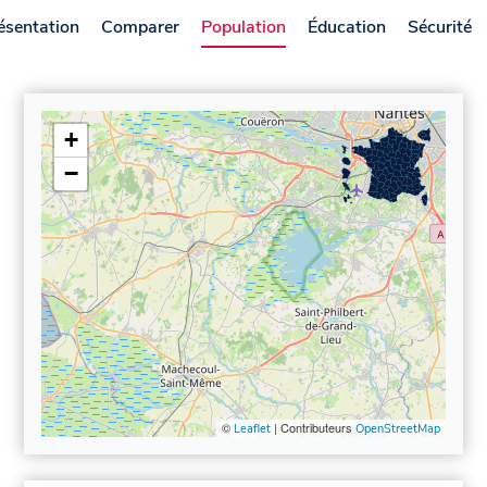
ésentation
Comparer
Population
Éducation
Sécurité
+
−
©
| Contributeurs
Leaflet
OpenStreetMap