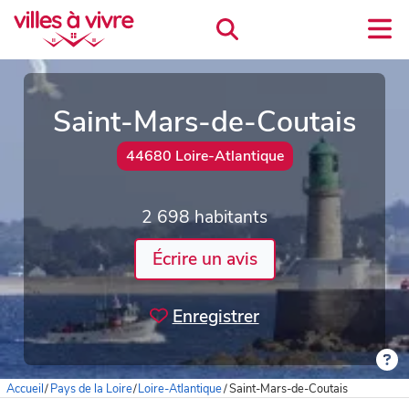
Saint-Mars-de-Coutais
44680 Loire-Atlantique
2 698 habitants
Écrire un avis
Enregistrer
Accueil
/
Pays de la Loire
/
Loire-Atlantique
/
Saint-Mars-de-Coutais