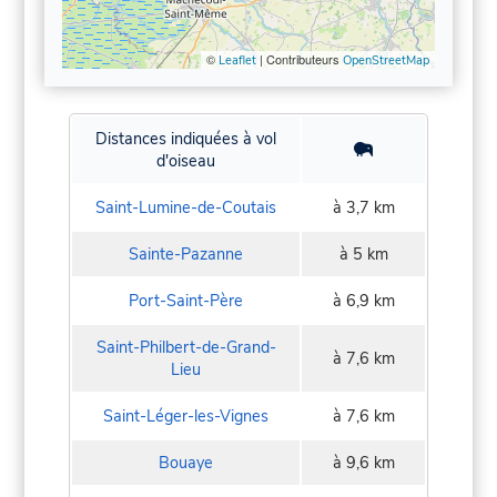
©
| Contributeurs
Leaflet
OpenStreetMap
Distances indiquées à vol
d'oiseau
Saint-Lumine-de-Coutais
à 3,7 km
Sainte-Pazanne
à 5 km
Port-Saint-Père
à 6,9 km
Saint-Philbert-de-Grand-
à 7,6 km
Lieu
Saint-Léger-les-Vignes
à 7,6 km
Bouaye
à 9,6 km