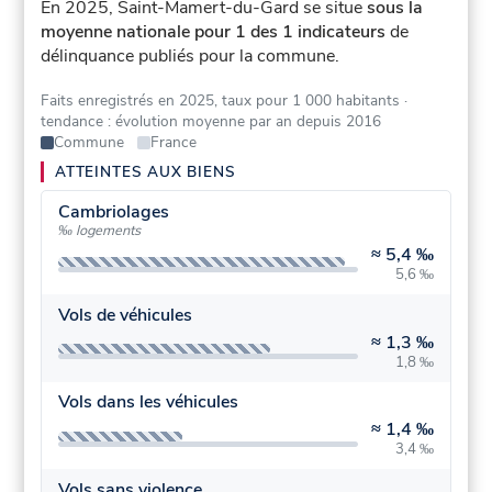
En 2025, Saint-Mamert-du-Gard se situe
sous la
moyenne nationale pour 1 des 1 indicateurs
de
délinquance publiés pour la commune.
Faits enregistrés en 2025, taux pour 1 000 habitants
·
tendance : évolution moyenne par an depuis 2016
Commune
France
ATTEINTES AUX BIENS
Cambriolages
‰ logements
≈
5,4 ‰
5,6 ‰
Vols de véhicules
≈
1,3 ‰
1,8 ‰
Vols dans les véhicules
≈
1,4 ‰
3,4 ‰
Vols sans violence