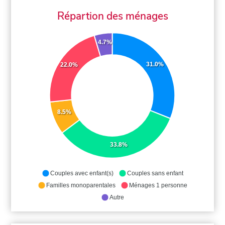
Répartion des ménages
4.7%
31.0%
22.0%
8.5%
33.8%
Couples avec enfant(s)
Couples sans enfant
Familles monoparentales
Ménages 1 personne
Autre