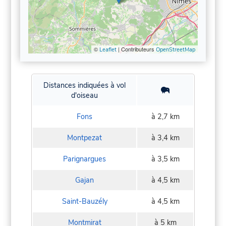
©
| Contributeurs
Leaflet
OpenStreetMap
Distances indiquées à vol
d'oiseau
Fons
à 2,7 km
Montpezat
à 3,4 km
Parignargues
à 3,5 km
Gajan
à 4,5 km
Saint-Bauzély
à 4,5 km
Montmirat
à 5 km