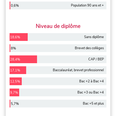
Population 90 ans et +
0,6%
Niveau de diplôme
Sans diplôme
18,6%
Brevet des collèges
8%
CAP / BEP
28,4%
Baccalauréat, brevet professionnel
17,1%
Bac +2 à Bac +4
12,5%
Bac +3 ou Bac +4
9,7%
Bac +5 et plus
5,7%