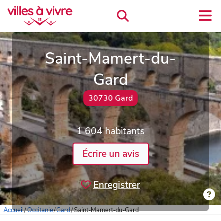
Saint-Mamert-du-
Gard
30730 Gard
1 604 habitants
Écrire un avis
Enregistrer
Accueil
/
Occitanie
/
Gard
/
Saint-Mamert-du-Gard