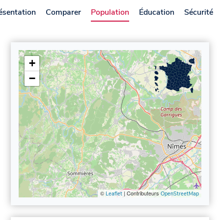
ésentation
Comparer
Population
Éducation
Sécurité
+
−
©
| Contributeurs
Leaflet
OpenStreetMap