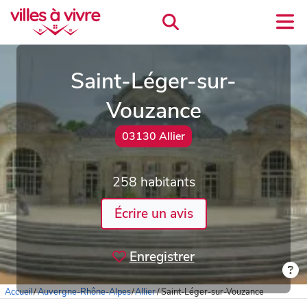
Saint-Léger-sur-
Vouzance
03130 Allier
258 habitants
Écrire un avis
Enregistrer
Accueil
/
Auvergne-Rhône-Alpes
/
Allier
/
Saint-Léger-sur-Vouzance