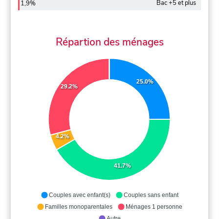
Bac +5 et plus
1,9%
Répartion des ménages
25.0%
29.2%
4.2%
41.7%
Couples avec enfant(s)
Couples sans enfant
Familles monoparentales
Ménages 1 personne
Autre