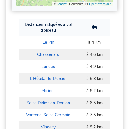
©
| Contributeurs
Leaflet
OpenStreetMap
Distances indiquées à vol
d'oiseau
Le Pin
à 4 km
Chassenard
à 4,6 km
Luneau
à 4,9 km
L'Hôpital-le-Mercier
à 5,8 km
Molinet
à 6,2 km
Saint-Didier-en-Donjon
à 6,5 km
Varenne-Saint-Germain
à 7,5 km
Vindecy
à 8,2 km