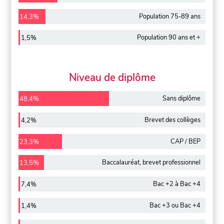
Population 75-89 ans
14,3%
Population 90 ans et +
1,5%
Niveau de diplôme
Sans diplôme
48,4%
Brevet des collèges
4,2%
CAP / BEP
23,3%
Baccalauréat, brevet professionnel
13,5%
Bac +2 à Bac +4
7,4%
Bac +3 ou Bac +4
1,4%