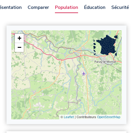
ésentation
Comparer
Population
Éducation
Sécurité
+
−
©
| Contributeurs
Leaflet
OpenStreetMap