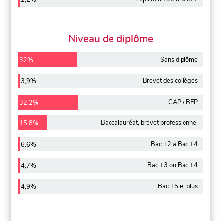
2,2%
Niveau de diplôme
Sans diplôme
32%
Brevet des collèges
3,9%
CAP / BEP
32,2%
Baccalauréat, brevet professionnel
15,8%
Bac +2 à Bac +4
6,6%
Bac +3 ou Bac +4
4,7%
Bac +5 et plus
4,9%