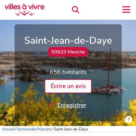
Saint-Jean-de-Daye
50620 Manche
656 habitants
Écrire un avis
Enregistrer
Accueil
/
Normandie
/
Manche
/
Saint-Jean-de-Daye