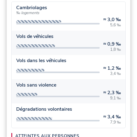
Cambriolages
‰ logements
≈
3,0 ‰
5,6 ‰
Vols de véhicules
≈
0,9 ‰
1,8 ‰
Vols dans les véhicules
≈
1,2 ‰
3,4 ‰
Vols sans violence
≈
2,3 ‰
9,1 ‰
Dégradations volontaires
≈
3,4 ‰
7,9 ‰
ATTEINTES AUX PERSONNES