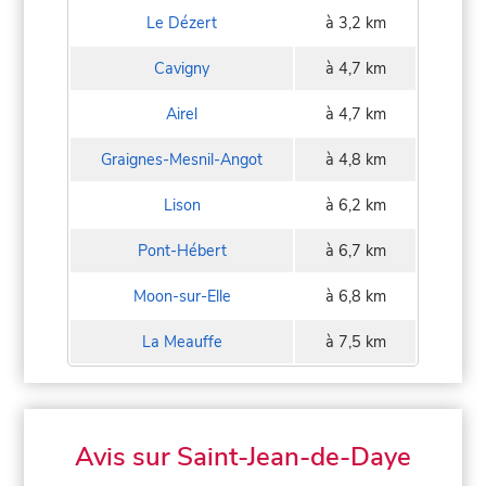
Le Dézert
à 3,2 km
Cavigny
à 4,7 km
Airel
à 4,7 km
Graignes-Mesnil-Angot
à 4,8 km
Lison
à 6,2 km
Pont-Hébert
à 6,7 km
Moon-sur-Elle
à 6,8 km
La Meauffe
à 7,5 km
Avis sur Saint-Jean-de-Daye