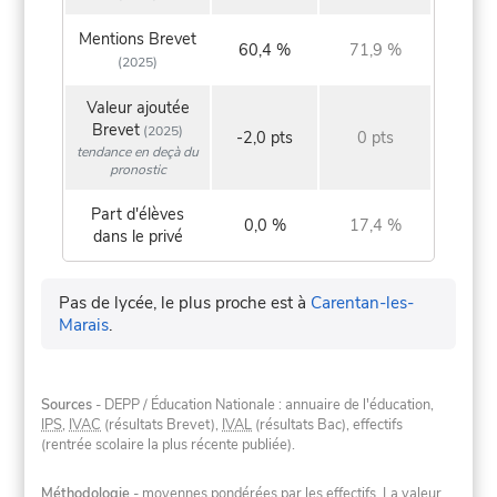
Mentions Brevet
60,4 %
71,9 %
(2025)
Valeur ajoutée
Brevet
(2025)
-2,0 pts
0 pts
tendance en deçà du
pronostic
Part d'élèves
0,0 %
17,4 %
dans le privé
Pas de lycée, le plus proche est à
Carentan-les-
Marais
.
Sources
- DEPP / Éducation Nationale : annuaire de l'éducation,
IPS
,
IVAC
(résultats Brevet),
IVAL
(résultats Bac), effectifs
(rentrée scolaire la plus récente publiée).
Méthodologie
- moyennes pondérées par les effectifs. La valeur