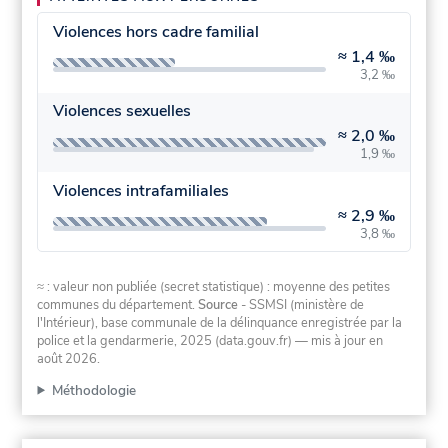
Violences hors cadre familial
≈
1,4 ‰
3,2 ‰
Violences sexuelles
≈
2,0 ‰
1,9 ‰
Violences intrafamiliales
≈
2,9 ‰
3,8 ‰
≈ : valeur non publiée (secret statistique) : moyenne des petites
communes du département.
Source
- SSMSI (ministère de
l'Intérieur), base communale de la délinquance enregistrée par la
police et la gendarmerie, 2025 (data.gouv.fr)
— mis à jour en
août 2026
.
Méthodologie