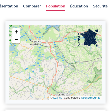
ésentation
Comparer
Population
Éducation
Sécurité
+
−
©
| Contributeurs
Leaflet
OpenStreetMap