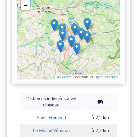
−
©
| Contributeurs
Leaflet
OpenStreetMap
Distances indiquées à vol
d'oiseau
Saint-Fromond
à 2,2 km
Le Mesnil-Véneron
à 2,2 km