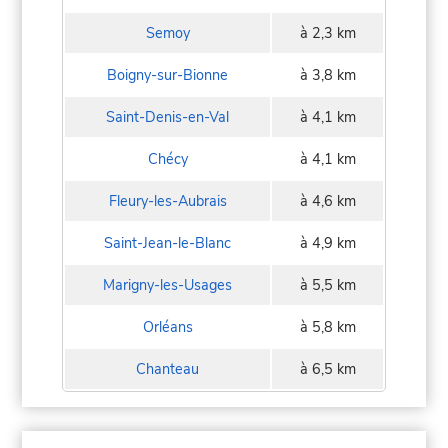
Semoy
à 2,3 km
Boigny-sur-Bionne
à 3,8 km
Saint-Denis-en-Val
à 4,1 km
Chécy
à 4,1 km
Fleury-les-Aubrais
à 4,6 km
Saint-Jean-le-Blanc
à 4,9 km
Marigny-les-Usages
à 5,5 km
Orléans
à 5,8 km
Chanteau
à 6,5 km