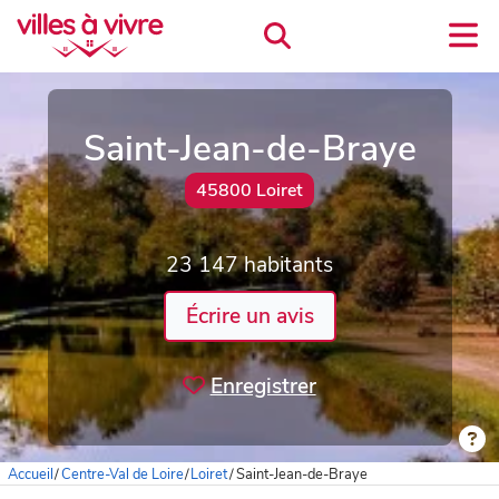
Saint-Jean-de-Braye
45800 Loiret
23 147 habitants
Écrire un avis
Enregistrer
Accueil
/
Centre-Val de Loire
/
Loiret
/
Saint-Jean-de-Braye