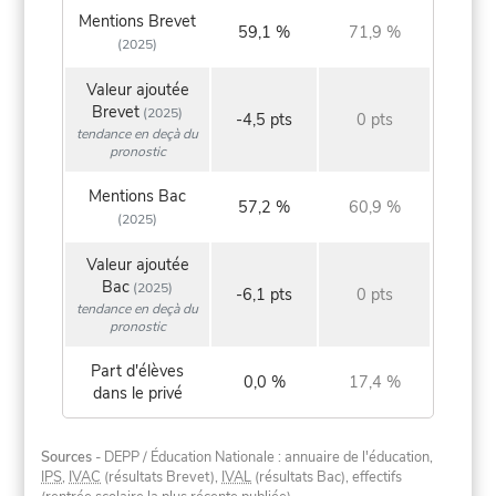
Mentions Brevet
59,1 %
71,9 %
(2025)
Valeur ajoutée
Brevet
(2025)
-4,5 pts
0 pts
tendance en deçà du
pronostic
Mentions Bac
57,2 %
60,9 %
(2025)
Valeur ajoutée
Bac
(2025)
-6,1 pts
0 pts
tendance en deçà du
pronostic
Part d'élèves
0,0 %
17,4 %
dans le privé
Sources
- DEPP / Éducation Nationale : annuaire de l'éducation,
IPS
,
IVAC
(résultats Brevet),
IVAL
(résultats Bac), effectifs