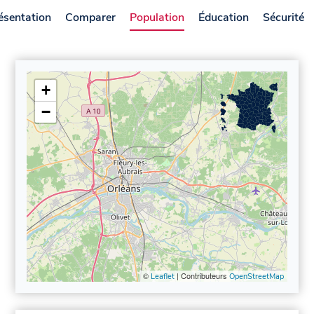
ésentation
Comparer
Population
Éducation
Sécurité
+
−
©
| Contributeurs
Leaflet
OpenStreetMap