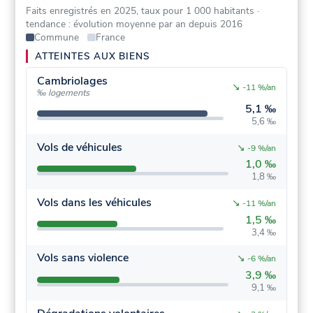
Faits enregistrés en 2025, taux pour 1 000 habitants
·
tendance : évolution moyenne par an depuis 2016
Commune
France
ATTEINTES AUX BIENS
Cambriolages
↘
-11 %/an
‰ logements
5,1 ‰
5,6 ‰
Vols de véhicules
↘
-9 %/an
1,0 ‰
1,8 ‰
Vols dans les véhicules
↘
-11 %/an
1,5 ‰
3,4 ‰
Vols sans violence
↘
-6 %/an
3,9 ‰
9,1 ‰