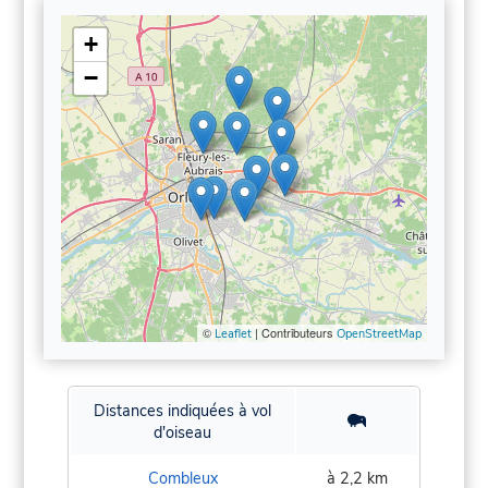
+
−
©
| Contributeurs
Leaflet
OpenStreetMap
Distances indiquées à vol
d'oiseau
Combleux
à 2,2 km