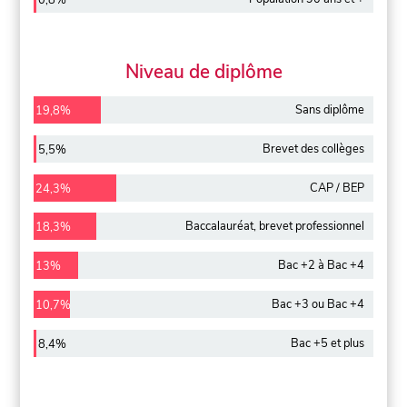
0,8%
Niveau de diplôme
Sans diplôme
19,8%
Brevet des collèges
5,5%
CAP / BEP
24,3%
Baccalauréat, brevet professionnel
18,3%
Bac +2 à Bac +4
13%
Bac +3 ou Bac +4
10,7%
Bac +5 et plus
8,4%