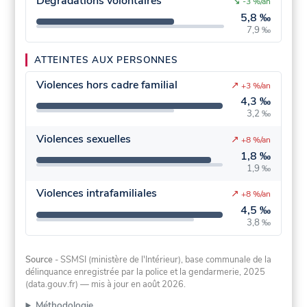
Dégradations volontaires
↘
-3 %/an
5,8 ‰
7,9 ‰
ATTEINTES AUX PERSONNES
Violences hors cadre familial
↗
+3 %/an
4,3 ‰
3,2 ‰
Violences sexuelles
↗
+8 %/an
1,8 ‰
1,9 ‰
Violences intrafamiliales
↗
+8 %/an
4,5 ‰
3,8 ‰
Source
- SSMSI (ministère de l'Intérieur), base communale de la
délinquance enregistrée par la police et la gendarmerie, 2025
(data.gouv.fr)
— mis à jour en août 2026
.
Méthodologie