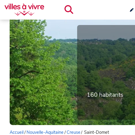
160 habitants
Accueil
/
Nouvelle-Aquitaine
/
Creuse
/
Saint-Domet