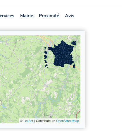
ervices
Mairie
Proximité
Avis
©
| Contributeurs
Leaflet
OpenStreetMap