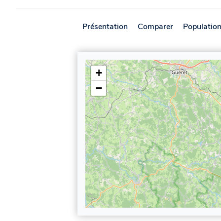
Présentation
Comparer
Populatio
+
−