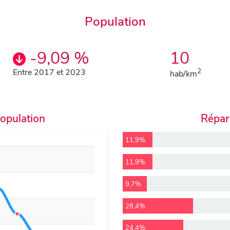
Population
-9,09 %
10
Entre 2017 et 2023
2
hab/km
population
Répart
11,9%
11,9%
9,7%
28,4%
24,4%