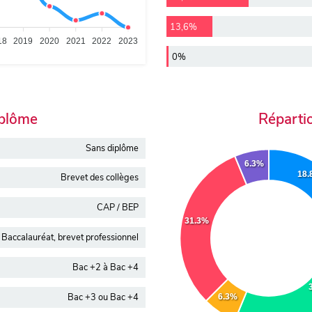
13,6%
18
2019
2020
2021
2022
2023
0%
iplôme
Réparti
Sans diplôme
6.3%
18
Brevet des collèges
CAP / BEP
31.3%
Baccalauréat, brevet professionnel
Bac +2 à Bac +4
Bac +3 ou Bac +4
6.3%