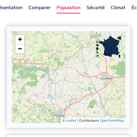
ésentation
Comparer
Population
Sécurité
Climat
Éc
+
−
©
| Contributeurs
Leaflet
OpenStreetMap