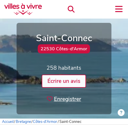
Saint-Connec
22530 Côtes-d'Armor
258 habitants
Écrire un avis
Enregistrer
Accueil
/
Bretagne
/
Côtes-d'Armor
/
Saint-Connec