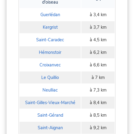
d'oiseau
Guerlédan
à 3,4 km
Kergrist
à 3,7 km
Saint-Caradec
à 4,5 km
Hémonstoir
à 6,2 km
Croixanvec
à 6,6 km
Le Quillio
à 7 km
Neulliac
à 7,3 km
Saint-Gilles-Vieux-Marché
à 8,4 km
Saint-Gérand
à 8,5 km
Saint-Aignan
à 9,2 km