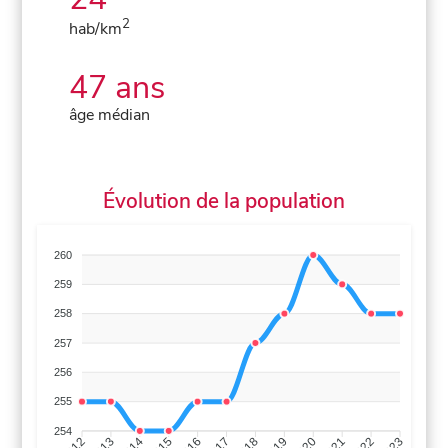
2
hab/km
47 ans
âge médian
Évolution de la population
260
259
258
257
256
255
254