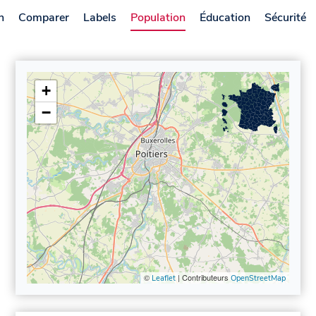
n
Comparer
Labels
Population
Éducation
Sécurité
+
−
©
| Contributeurs
Leaflet
OpenStreetMap