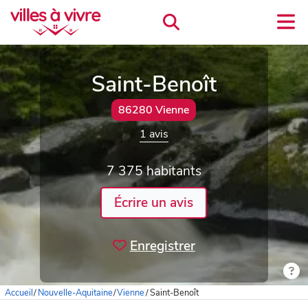
Saint-Benoît
86280 Vienne
1 avis
7 375 habitants
Écrire un avis
Enregistrer
Accueil
/
Nouvelle-Aquitaine
/
Vienne
/
Saint-Benoît