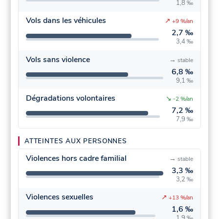
1,8 ‰
Vols dans les véhicules
↗
+9 %/an
2,7 ‰
3,4 ‰
Vols sans violence
→
stable
6,8 ‰
9,1 ‰
Dégradations volontaires
↘
-2 %/an
7,2 ‰
7,9 ‰
ATTEINTES AUX PERSONNES
Violences hors cadre familial
→
stable
3,3 ‰
3,2 ‰
Violences sexuelles
↗
+13 %/an
1,6 ‰
1,9 ‰