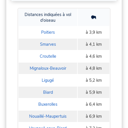
Distances indiquées à vol
d'oiseau
Poitiers
à 3,9 km
Smarves
à 4,1 km
Croutelle
à 4,6 km
Mignaloux-Beauvoir
à 4,8 km
Ligugé
à 5,2 km
Biard
à 5,9 km
Buxerolles
à 6,4 km
Nouaillé-Maupertuis
à 6,9 km