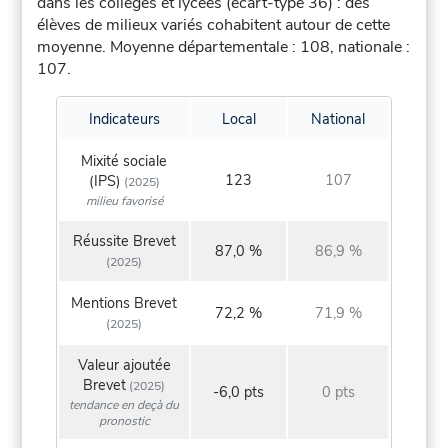
dans les collèges et lycées (écart-type 36) : des
élèves de milieux variés cohabitent autour de cette
moyenne.
Moyenne départementale : 108, nationale :
107.
Indicateurs
Local
National
Mixité sociale
123
107
(IPS)
(2025)
milieu favorisé
Réussite Brevet
87,0 %
86,9 %
(2025)
Mentions Brevet
72,2 %
71,9 %
(2025)
Valeur ajoutée
Brevet
(2025)
-6,0 pts
0 pts
tendance en deçà du
pronostic