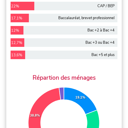
CAP / BEP
22%
Baccalauréat, brevet professionnel
17,1%
Bac +2 à Bac +4
12%
Bac +3 ou Bac +4
12,7%
Bac +5 et plus
13,6%
Répartion des ménages
19.1%
38.8%