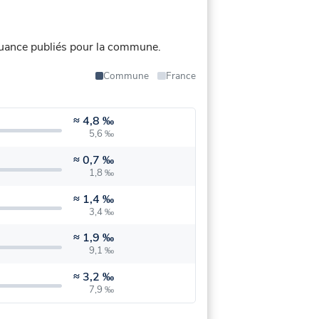
uance publiés pour la commune.
Commune
France
≈
4,8 ‰
5,6 ‰
≈
0,7 ‰
1,8 ‰
≈
1,4 ‰
3,4 ‰
≈
1,9 ‰
9,1 ‰
≈
3,2 ‰
7,9 ‰