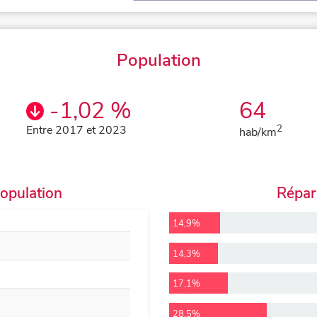
Population
-1,02 %
64
Entre 2017 et 2023
2
hab/km
population
Répart
14,9%
14,3%
17,1%
28,5%