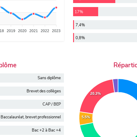
17%
7,4%
18
2019
2020
2021
2022
2023
0,8%
iplôme
Réparti
Sans diplôme
Brevet des collèges
20.3%
CAP / BEP
Baccalauréat, brevet professionnel
5.5%
Bac +2 à Bac +4