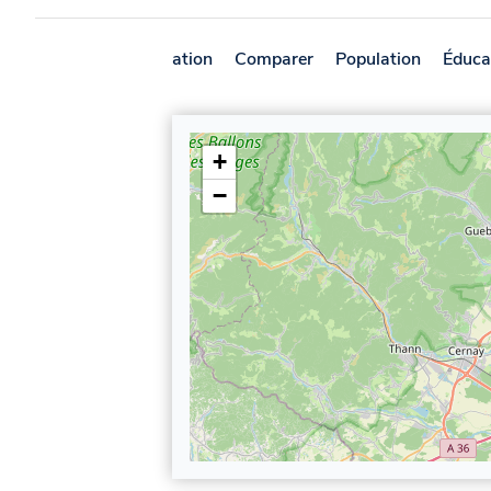
Présentation
Comparer
Population
Éduca
+
−