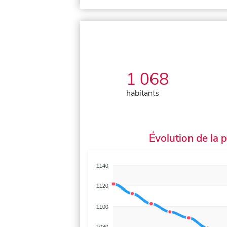
1 068
habitants
Évolution de la 
1140
1120
1100