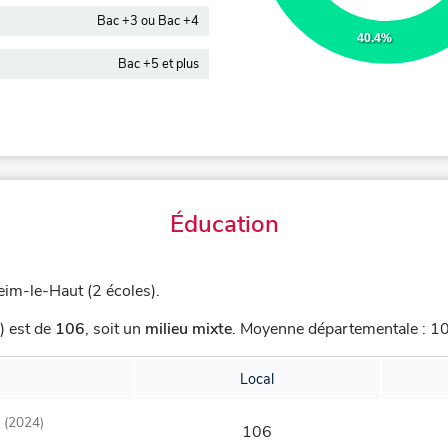
Bac +3 ou Bac +4
40.4%
Bac +5 et plus
Éducation
m-le-Haut (2 écoles).
) est de
106
,
soit un
milieu mixte
.
Moyenne départementale : 102
Local
(2024)
106