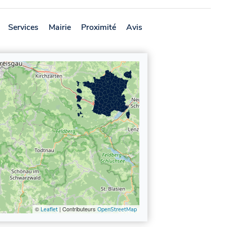
Services
Mairie
Proximité
Avis
©
| Contributeurs
Leaflet
OpenStreetMap