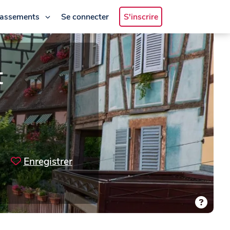
lassements
Se connecter
S'inscrire
t
Enregistrer