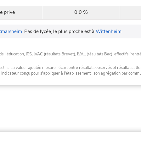
e privé
0,0 %
tmarsheim
.
Pas de lycée, le plus proche est à
Wittenheim
.
de l'éducation,
IPS
,
IVAC
(résultats Brevet),
IVAL
(résultats Bac), effectifs (rentr
tifs. La valeur ajoutée mesure l'écart entre résultats observés et résultats atte
. Indicateur conçu pour s'appliquer à l'établissement ; son agrégation par com