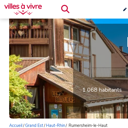
1 068 habitants
Accueil
/
Grand Est
/
Haut-Rhin
/
Rumersheim-le-Haut