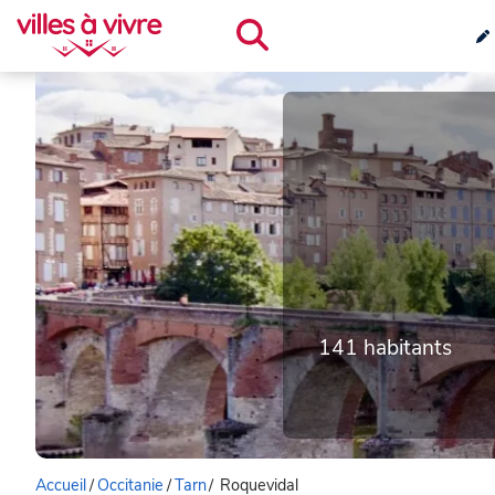
141 habitants
Accueil
/
Occitanie
/
Tarn
/
Roquevidal