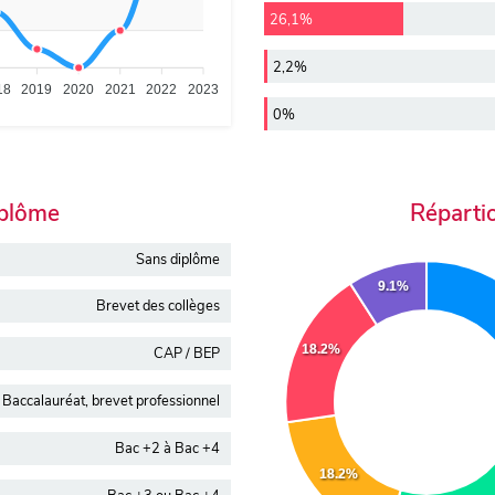
26,1%
2,2%
18
2019
2020
2021
2022
2023
0%
iplôme
Réparti
Sans diplôme
9.1%
Brevet des collèges
18.2%
CAP / BEP
Baccalauréat, brevet professionnel
Bac +2 à Bac +4
18.2%