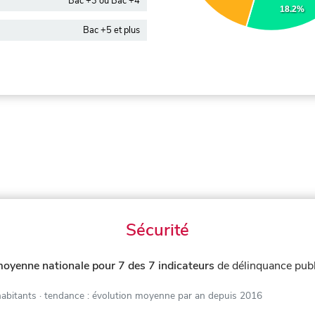
Bac +3 ou Bac +4
18.2%
Bac +5 et plus
Sécurité
moyenne nationale pour 7 des 7 indicateurs
de délinquance pub
habitants
· tendance : évolution moyenne par an depuis 2016