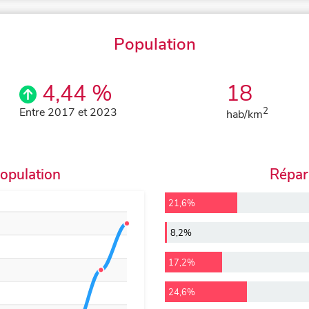
Population
4,44 %
18
Entre 2017 et 2023
2
hab/km
population
Répart
21,6%
8,2%
17,2%
24,6%