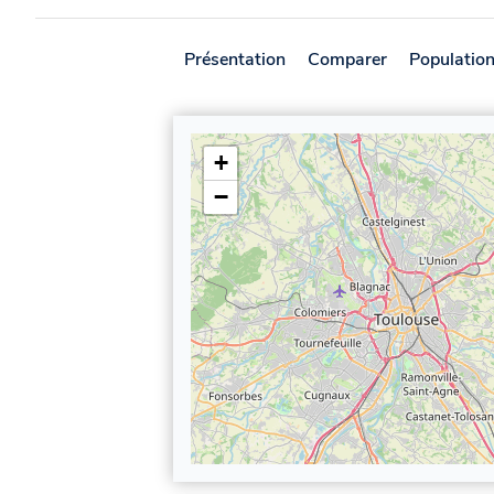
Présentation
Comparer
Populatio
+
−