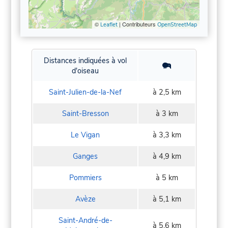
©
| Contributeurs
Leaflet
OpenStreetMap
Distances indiquées à vol
d'oiseau
Saint-Julien-de-la-Nef
à 2,5 km
Saint-Bresson
à 3 km
Le Vigan
à 3,3 km
Ganges
à 4,9 km
Pommiers
à 5 km
Avèze
à 5,1 km
Saint-André-de-
à 5,6 km