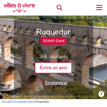
Roquedur
30440 Gard
266 habitants
Écrire un avis
Enregistrer
Accueil
/
Occitanie
/
Gard
/
Roquedur