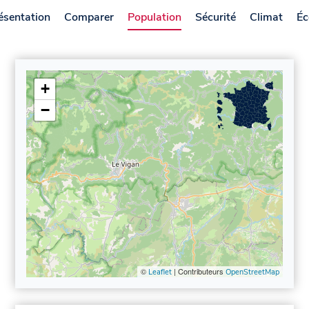
ésentation
Comparer
Population
Sécurité
Climat
Éc
+
−
©
| Contributeurs
Leaflet
OpenStreetMap