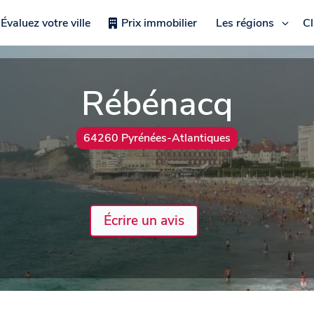
Évaluez votre ville
Prix immobilier
Les régions
C
Rébénacq
64260 Pyrénées-Atlantiques
Écrire un avis