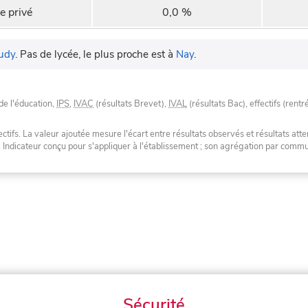
e privé
0,0 %
udy
.
Pas de lycée, le plus proche est à
Nay
.
de l'éducation,
IPS
,
IVAC
(résultats Brevet),
IVAL
(résultats Bac), effectifs (rentr
tifs. La valeur ajoutée mesure l'écart entre résultats observés et résultats atte
. Indicateur conçu pour s'appliquer à l'établissement ; son agrégation par com
Sécurité