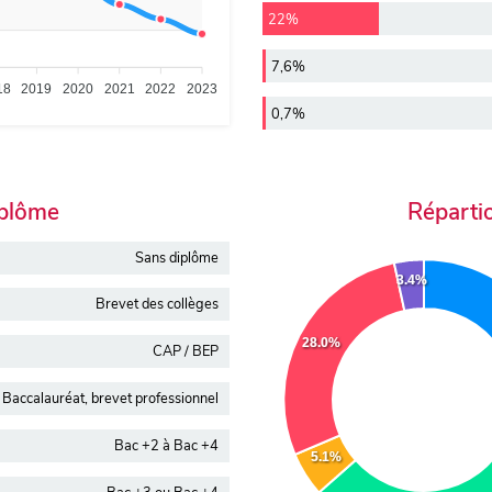
22%
7,6%
18
2019
2020
2021
2022
2023
0,7%
iplôme
Réparti
Sans diplôme
3.4%
Brevet des collèges
28.0%
CAP / BEP
Baccalauréat, brevet professionnel
Bac +2 à Bac +4
5.1%