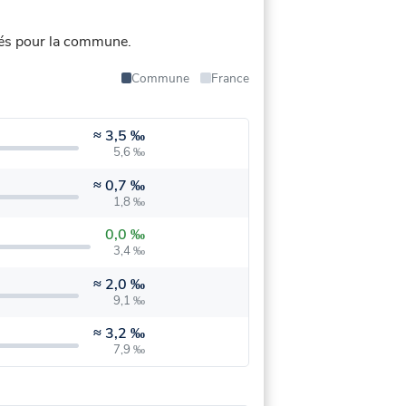
iés pour la commune.
Commune
France
≈
3,5 ‰
5,6 ‰
≈
0,7 ‰
1,8 ‰
0,0 ‰
3,4 ‰
≈
2,0 ‰
9,1 ‰
≈
3,2 ‰
7,9 ‰