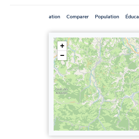
Présentation
Comparer
Population
Éduca
+
−