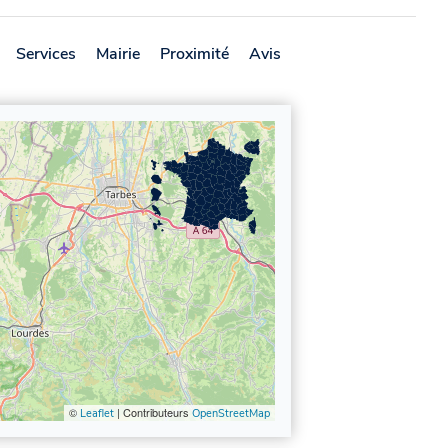
Services
Mairie
Proximité
Avis
©
| Contributeurs
Leaflet
OpenStreetMap