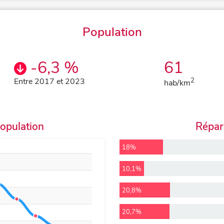
Population
-6,3 %
61
Entre 2017 et 2023
2
hab/km
population
Répart
18%
10,1%
20,8%
20,7%