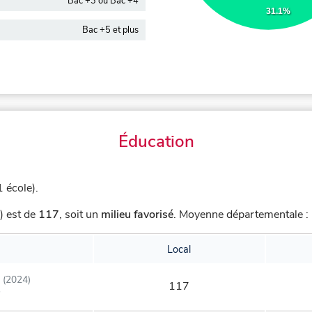
Bac +3 ou Bac +4
31.1%
Bac +5 et plus
Éducation
 école).
) est de
117
,
soit un
milieu favorisé
.
Moyenne départementale : 
Local
(2024)
117