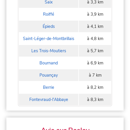
Saix
à 3,3 km
Roiffé
à 3,9 km
Épieds
à 4,1 km
Saint-Léger-de-Montbrillais
à 4,8 km
Les Trois-Moutiers
à 5,7 km
Bournand
à 6,9 km
Pouançay
à 7 km
Berrie
à 8,2 km
Fontevraud-l'Abbaye
à 8,3 km