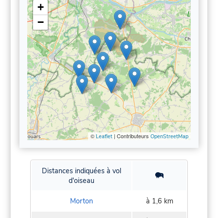
+
−
©
| Contributeurs
Leaflet
OpenStreetMap
Distances indiquées à vol
d'oiseau
Morton
à 1,6 km