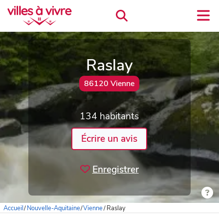
Raslay
86120 Vienne
134 habitants
Écrire un avis
Enregistrer
Accueil
/
Nouvelle-Aquitaine
/
Vienne
/
Raslay