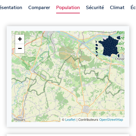
ésentation
Comparer
Population
Sécurité
Climat
Éc
+
−
©
| Contributeurs
Leaflet
OpenStreetMap