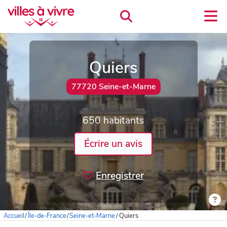
Quiers
77720 Seine-et-Marne
650 habitants
Écrire un avis
Enregistrer
Accueil
/
Île-de-France
/
Seine-et-Marne
/
Quiers