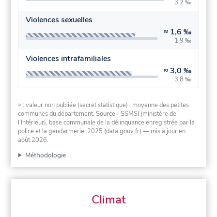
3,2 ‰
Violences sexuelles
≈
1,6 ‰
1,9 ‰
Violences intrafamiliales
≈
3,0 ‰
3,8 ‰
≈ : valeur non publiée (secret statistique) : moyenne des petites
communes du département.
Source
- SSMSI (ministère de
l'Intérieur), base communale de la délinquance enregistrée par la
police et la gendarmerie, 2025 (data.gouv.fr)
— mis à jour en
août 2026
.
Méthodologie
Climat