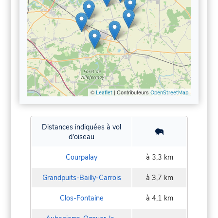
©
| Contributeurs
Leaflet
OpenStreetMap
Distances indiquées à vol
d'oiseau
Courpalay
à 3,3 km
Grandpuits-Bailly-Carrois
à 3,7 km
Clos-Fontaine
à 4,1 km