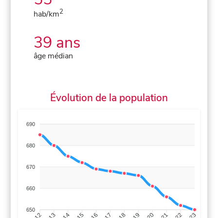
2
hab/km
39 ans
âge médian
Évolution de la population
690
680
670
660
650