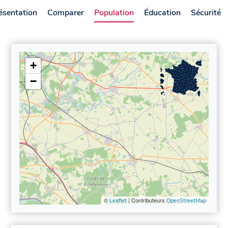
ésentation
Comparer
Population
Éducation
Sécurité
+
−
©
| Contributeurs
Leaflet
OpenStreetMap