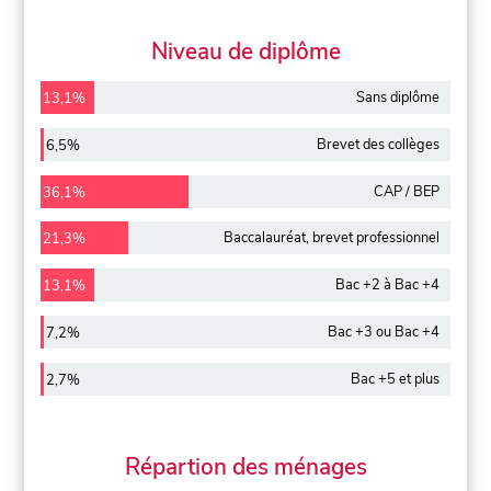
Niveau de diplôme
Sans diplôme
13,1%
Brevet des collèges
6,5%
CAP / BEP
36,1%
Baccalauréat, brevet professionnel
21,3%
Bac +2 à Bac +4
13,1%
Bac +3 ou Bac +4
7,2%
Bac +5 et plus
2,7%
Répartion des ménages