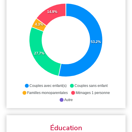
14.9%
4.3%
53.2%
27.7%
Couples avec enfant(s)
Couples sans enfant
Familles monoparentales
Ménages 1 personne
Autre
Éducation