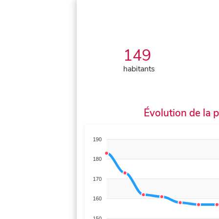
149
habitants
Évolution de la 
190
180
170
160
150