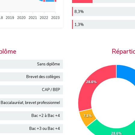
8,3%
18
2019
2020
2021
2022
2023
1,3%
iplôme
Réparti
Sans diplôme
Brevet des collèges
28.6%
CAP / BEP
Baccalauréat, brevet professionnel
Bac +2 à Bac +4
7.1%
Bac +3 ou Bac +4
28.6%