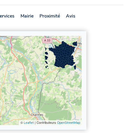
ervices
Mairie
Proximité
Avis
©
| Contributeurs
Leaflet
OpenStreetMap