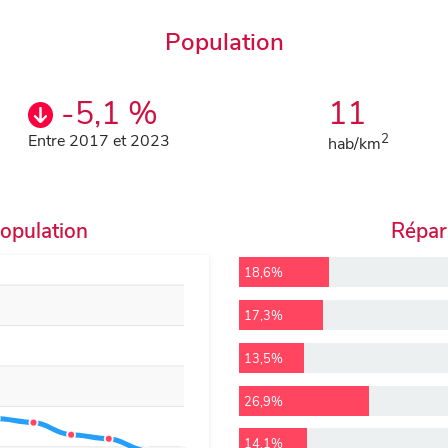
Population
-5,1 %
11
Entre 2017 et 2023
2
hab/km
population
Répart
18,6%
17,3%
13,5%
26,9%
14,1%