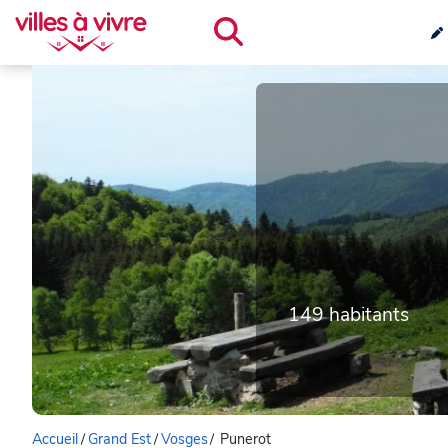
149 habitants
Accueil
/
Grand Est
/
Vosges
/
Punerot