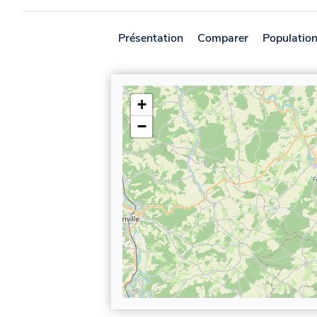
Présentation
Comparer
Populatio
+
−