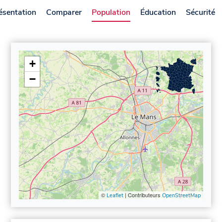
ésentation
Comparer
Population
Éducation
Sécurité
+
−
©
| Contributeurs
Leaflet
OpenStreetMap