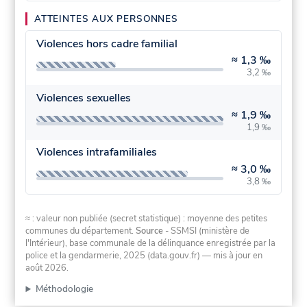
ATTEINTES AUX PERSONNES
Violences hors cadre familial
≈
1,3 ‰
3,2 ‰
Violences sexuelles
≈
1,9 ‰
1,9 ‰
Violences intrafamiliales
≈
3,0 ‰
3,8 ‰
≈ : valeur non publiée (secret statistique) : moyenne des petites
communes du département.
Source
- SSMSI (ministère de
l'Intérieur), base communale de la délinquance enregistrée par la
police et la gendarmerie, 2025 (data.gouv.fr)
— mis à jour en
août 2026
.
Méthodologie