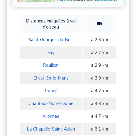
Distances indiquées à vol
d'oiseau
Saint-Georges-du-Bois
à 2,3 km
Fay
à 2,7 km
Rouillon
à 2,9 km
Étival-lès-le-Mans
à 3,9 km
Trangé
à 4,2 km
Chaufour-Notre-Dame
à 4,3 km
Allonnes
à 4,7 km
La Chapelle-Saint-Aubin
à 6,1 km