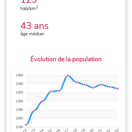
2
hab/km
43 ans
âge médian
Évolution de la population
1360
1340
1320
1300
1280
1260
1240