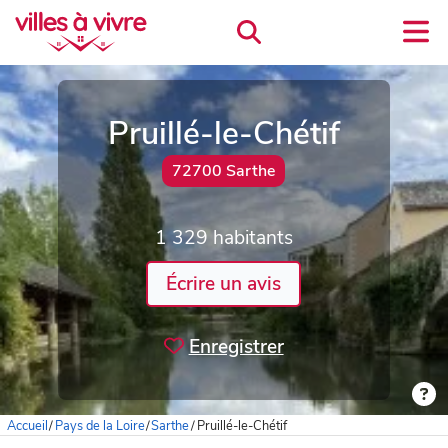
Pruillé-le-Chétif
72700 Sarthe
1 329 habitants
Écrire un avis
Enregistrer
Accueil
/
Pays de la Loire
/
Sarthe
/
Pruillé-le-Chétif