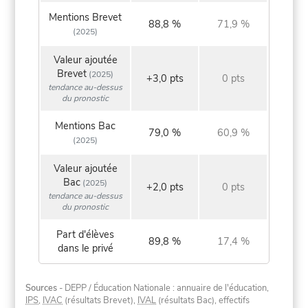
Mentions Brevet
88,8 %
71,9 %
(2025)
Valeur ajoutée
Brevet
(2025)
+3,0 pts
0 pts
tendance au-dessus
du pronostic
Mentions Bac
79,0 %
60,9 %
(2025)
Valeur ajoutée
Bac
(2025)
+2,0 pts
0 pts
tendance au-dessus
du pronostic
Part d'élèves
89,8 %
17,4 %
dans le privé
Sources
- DEPP / Éducation Nationale : annuaire de l'éducation,
IPS
,
IVAC
(résultats Brevet),
IVAL
(résultats Bac), effectifs