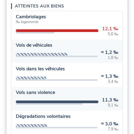
ATTEINTES AUX BIENS
Cambriolages
‰ logements
12,1 ‰
5,6 ‰
Vols de véhicules
≈
1,2 ‰
1,8 ‰
Vols dans les véhicules
≈
1,3 ‰
3,4 ‰
Vols sans violence
11,3 ‰
9,1 ‰
Dégradations volontaires
≈
3,0 ‰
7,9 ‰