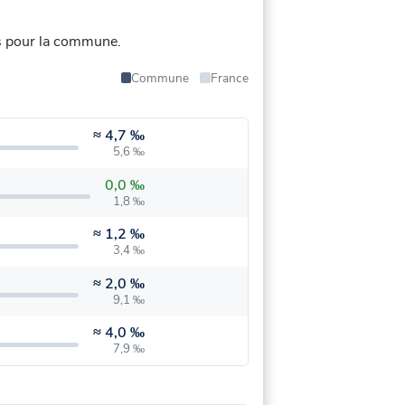
s pour la commune.
Commune
France
≈
4,7 ‰
5,6 ‰
0,0 ‰
1,8 ‰
≈
1,2 ‰
3,4 ‰
≈
2,0 ‰
9,1 ‰
≈
4,0 ‰
7,9 ‰