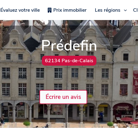
Évaluez votre ville
Prix immobilier
Les régions
C
Prédefin
62134 Pas-de-Calais
Écrire un avis