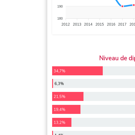
190
180
2012
2013
2014
2015
2016
2017
20
Niveau de d
34,7%
6,3%
21,5%
19,4%
13,2%