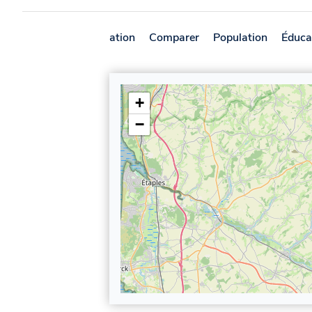
Présentation
Comparer
Population
Éduca
+
−