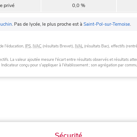
e privé
0,0 %
uchin
.
Pas de lycée, le plus proche est à
Saint-Pol-sur-Ternoise
.
de l'éducation,
IPS
,
IVAC
(résultats Brevet),
IVAL
(résultats Bac), effectifs (rentr
tifs. La valeur ajoutée mesure l'écart entre résultats observés et résultats atte
. Indicateur conçu pour s'appliquer à l'établissement ; son agrégation par com
Sécurité