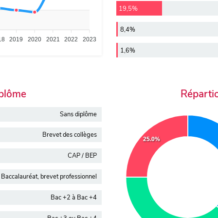
19,5%
8,4%
18
2019
2020
2021
2022
2023
1,6%
iplôme
Réparti
Sans diplôme
Brevet des collèges
25.0%
CAP / BEP
Baccalauréat, brevet professionnel
Bac +2 à Bac +4