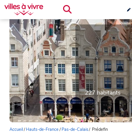
227 habitants
Accueil
/
Hauts-de-France
/
Pas-de-Calais
/
Prédefin