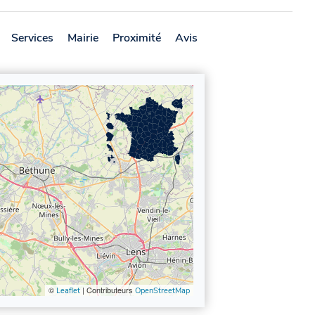
Services
Mairie
Proximité
Avis
©
| Contributeurs
Leaflet
OpenStreetMap