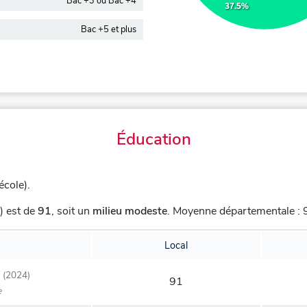
Bac +3 ou Bac +4
37.5%
Bac +5 et plus
Éducation
école).
) est de
91
,
soit un
milieu modeste
.
Moyenne départementale : 9
Local
(2024)
91
e