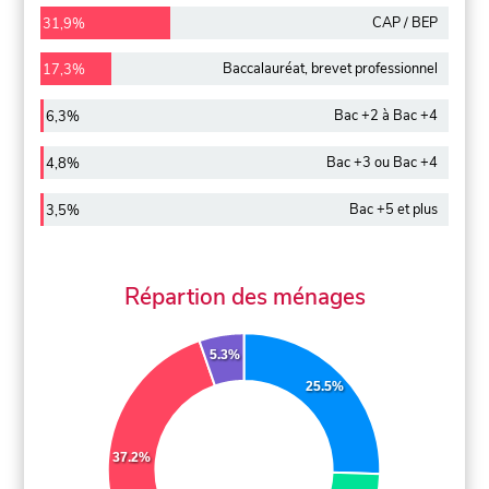
CAP / BEP
31,9%
Baccalauréat, brevet professionnel
17,3%
Bac +2 à Bac +4
6,3%
Bac +3 ou Bac +4
4,8%
Bac +5 et plus
3,5%
Répartion des ménages
5.3%
25.5%
37.2%