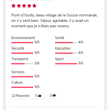
Pont-d’Ouilly, beau village de la Suisse normande,
on s’y sent bien. Séjour agréable, il y avait un
moment que je n’étais pas revenu.
Environnement
Santé
5/5
4/5
Sécurité
Education
5/5
4/5
Transports
Sport
3/5
5/5
Services
5/5
Culture
5/5
Répondre
0
0