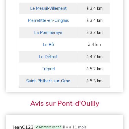
Le Mesnil-Villement
à 3,4 km
Pierrefitte-en-Cinglais
à 3,4 km
La Pommeraye
à 3,7 km
Le Bô
à 4 km
Le Détroit
à 4,7 km
Tréprel
à 5,2 km
Saint-Philbert-sur-Orne
à 5,3 km
Avis sur Pont-d'Ouilly
jeanC123
il y a 11 mois
✓ Membre vérifié