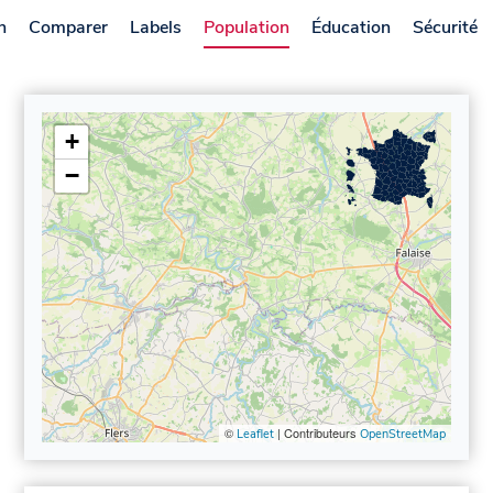
n
Comparer
Labels
Population
Éducation
Sécurité
+
−
©
| Contributeurs
Leaflet
OpenStreetMap