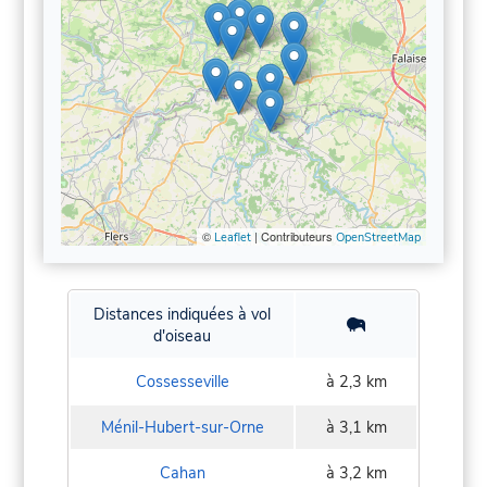
©
| Contributeurs
Leaflet
OpenStreetMap
Distances indiquées à vol
d'oiseau
Cossesseville
à 2,3 km
Ménil-Hubert-sur-Orne
à 3,1 km
Cahan
à 3,2 km