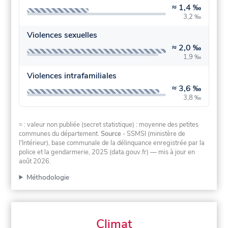
≈
1,4 ‰
3,2 ‰
Violences sexuelles
≈
2,0 ‰
1,9 ‰
Violences intrafamiliales
≈
3,6 ‰
3,8 ‰
≈ : valeur non publiée (secret statistique) : moyenne des petites
communes du département.
Source
- SSMSI (ministère de
l'Intérieur), base communale de la délinquance enregistrée par la
police et la gendarmerie, 2025 (data.gouv.fr)
— mis à jour en
août 2026
.
Méthodologie
Climat