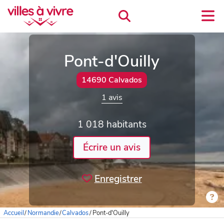
Pont-d'Ouilly
14690 Calvados
1 avis
1 018 habitants
Écrire un avis
Enregistrer
Accueil
/
Normandie
/
Calvados
/
Pont-d'Ouilly