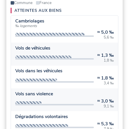
Commune
France
ATTEINTES AUX BIENS
Cambriolages
‰ logements
≈
5,0 ‰
5,6 ‰
Vols de véhicules
≈
1,3 ‰
1,8 ‰
Vols dans les véhicules
≈
1,8 ‰
3,4 ‰
Vols sans violence
≈
3,0 ‰
9,1 ‰
Dégradations volontaires
≈
5,3 ‰
7,9 ‰