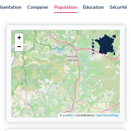
ésentation
Comparer
Population
Éducation
Sécurité
+
−
©
| Contributeurs
Leaflet
OpenStreetMap