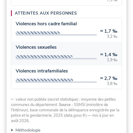
ATTEINTES AUX PERSONNES
Violences hors cadre familial
≈
1,7 ‰
3,2 ‰
Violences sexuelles
≈
1,4 ‰
1,9 ‰
Violences intrafamiliales
≈
2,7 ‰
3,8 ‰
≈ : valeur non publiée (secret statistique) : moyenne des petites
communes du département.
Source
- SSMSI (ministère de
l'Intérieur), base communale de la délinquance enregistrée par la
police et la gendarmerie, 2025 (data.gouv.fr)
— mis à jour en
août 2026
.
Méthodologie