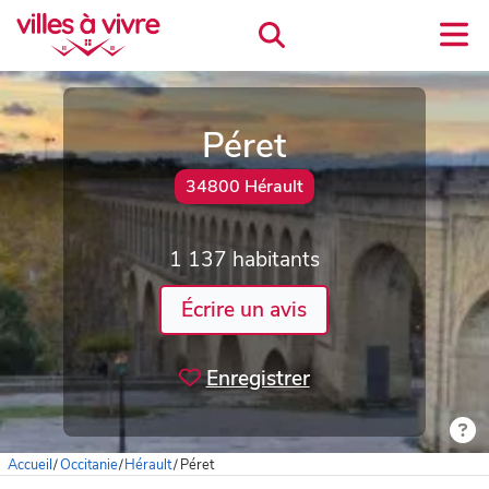
Péret
34800 Hérault
1 137 habitants
Écrire un avis
Enregistrer
Accueil
/
Occitanie
/
Hérault
/
Péret