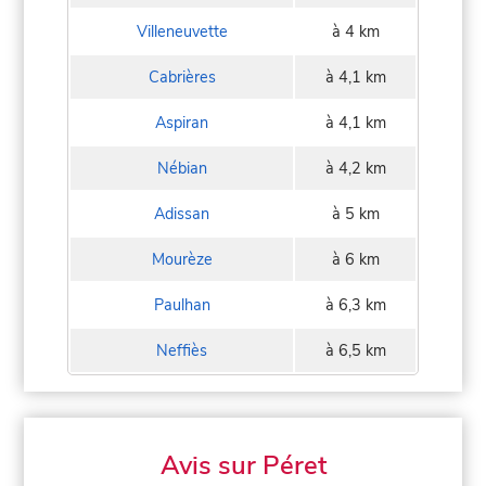
Villeneuvette
à 4 km
Cabrières
à 4,1 km
Aspiran
à 4,1 km
Nébian
à 4,2 km
Adissan
à 5 km
Mourèze
à 6 km
Paulhan
à 6,3 km
Neffiès
à 6,5 km
Avis sur Péret