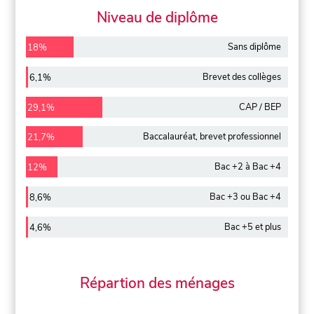
Niveau de diplôme
Sans diplôme
18%
Brevet des collèges
6,1%
CAP / BEP
29,1%
Baccalauréat, brevet professionnel
21,7%
Bac +2 à Bac +4
12%
Bac +3 ou Bac +4
8,6%
Bac +5 et plus
4,6%
Répartion des ménages