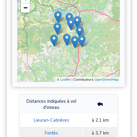
−
©
| Contributeurs
Leaflet
OpenStreetMap
Distances indiquées à vol
d'oiseau
Lieuran-Cabrières
à 2,1 km
Fontès
à 3,7 km