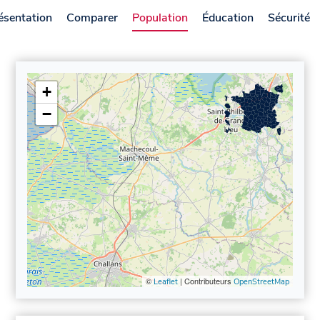
ésentation
Comparer
Population
Éducation
Sécurité
+
−
©
| Contributeurs
Leaflet
OpenStreetMap