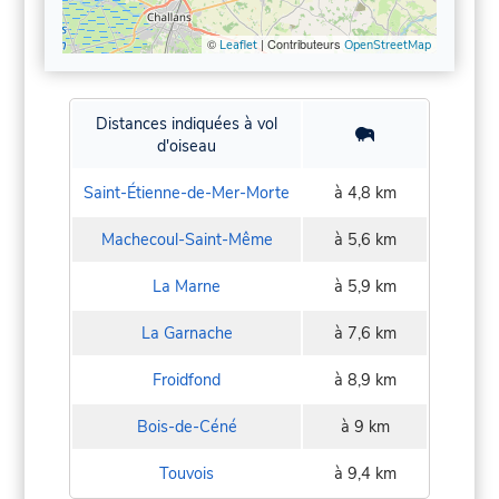
©
| Contributeurs
Leaflet
OpenStreetMap
Distances indiquées à vol
d'oiseau
Saint-Étienne-de-Mer-Morte
à 4,8 km
Machecoul-Saint-Même
à 5,6 km
La Marne
à 5,9 km
La Garnache
à 7,6 km
Froidfond
à 8,9 km
Bois-de-Céné
à 9 km
Touvois
à 9,4 km