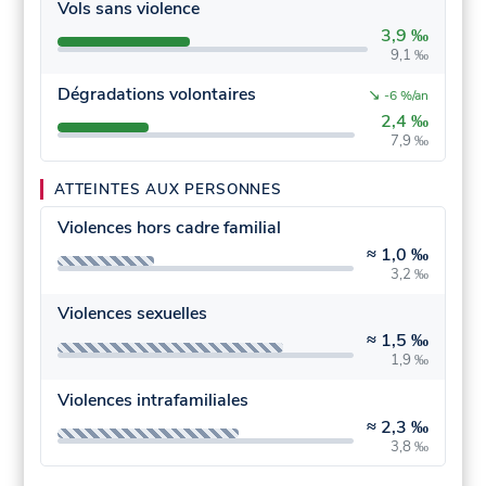
Vols sans violence
3,9 ‰
9,1 ‰
Dégradations volontaires
↘
-6 %/an
2,4 ‰
7,9 ‰
ATTEINTES AUX PERSONNES
Violences hors cadre familial
≈
1,0 ‰
3,2 ‰
Violences sexuelles
≈
1,5 ‰
1,9 ‰
Violences intrafamiliales
≈
2,3 ‰
3,8 ‰