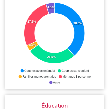
4.5%
27.2%
38.6%
3.2%
26.5%
Couples avec enfant(s)
Couples sans enfant
Familles monoparentales
Ménages 1 personne
Autre
Éducation