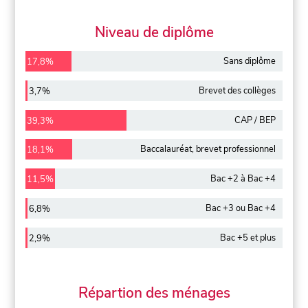
Niveau de diplôme
Sans diplôme
17,8%
Brevet des collèges
3,7%
CAP / BEP
39,3%
Baccalauréat, brevet professionnel
18,1%
Bac +2 à Bac +4
11,5%
Bac +3 ou Bac +4
6,8%
Bac +5 et plus
2,9%
Répartion des ménages