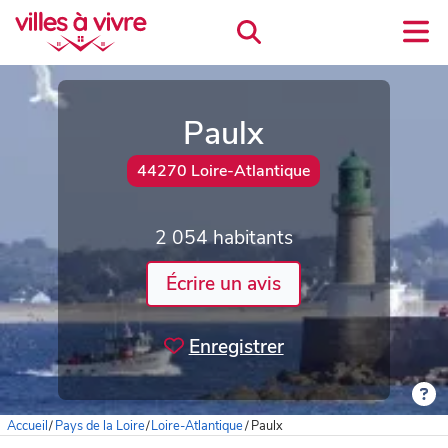
Paulx
44270 Loire-Atlantique
2 054 habitants
Écrire un avis
Enregistrer
Accueil
/
Pays de la Loire
/
Loire-Atlantique
/
Paulx