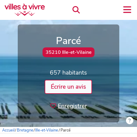
Parcé
35210 Ille-et-Vilaine
657 habitants
Écrire un avis
Enregistrer
Accueil
/
Bretagne
/
Ille-et-Vilaine
/
Parcé