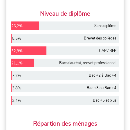
Niveau de diplôme
Sans diplôme
26,2%
Brevet des collèges
5,5%
CAP / BEP
32,9%
Baccalauréat, brevet professionnel
21,1%
Bac +2 à Bac +4
7,2%
Bac +3 ou Bac +4
3,8%
Bac +5 et plus
3,4%
Répartion des ménages