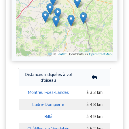
©
| Contributeurs
Leaflet
OpenStreetMap
Distances indiquées à vol
d'oiseau
Montreuil-des-Landes
à 3,3 km
Luitré-Dompierre
à 4,8 km
Billé
à 4,9 km
Châtillon-en-Vendelais
à 5,2 km