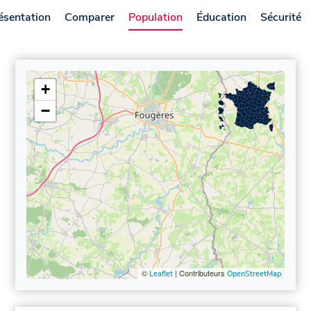
ésentation
Comparer
Population
Éducation
Sécurité
+
−
©
| Contributeurs
Leaflet
OpenStreetMap