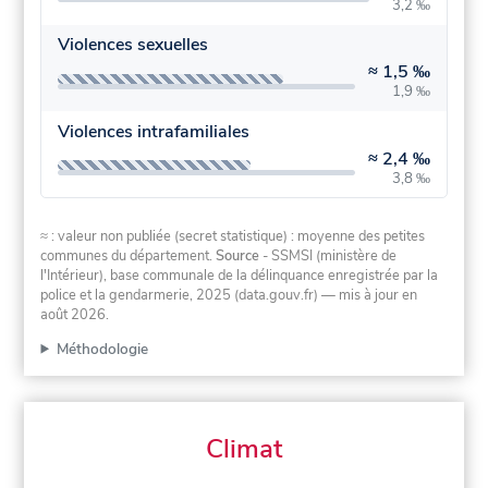
3,2 ‰
Violences sexuelles
≈
1,5 ‰
1,9 ‰
Violences intrafamiliales
≈
2,4 ‰
3,8 ‰
≈ : valeur non publiée (secret statistique) : moyenne des petites
communes du département.
Source
- SSMSI (ministère de
l'Intérieur), base communale de la délinquance enregistrée par la
police et la gendarmerie, 2025 (data.gouv.fr)
— mis à jour en
août 2026
.
Méthodologie
Climat