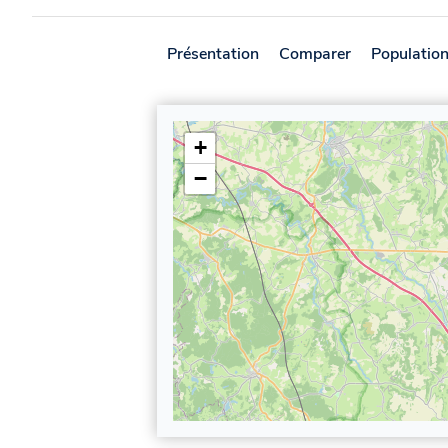
Présentation
Comparer
Populatio
+
−