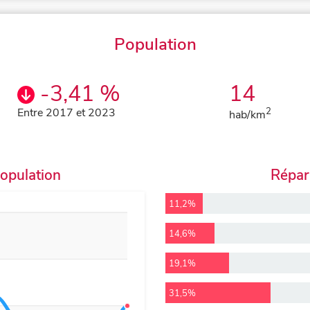
Population
-3,41 %
14
Entre 2017 et 2023
2
hab/km
population
Répart
11,2%
14,6%
19,1%
31,5%