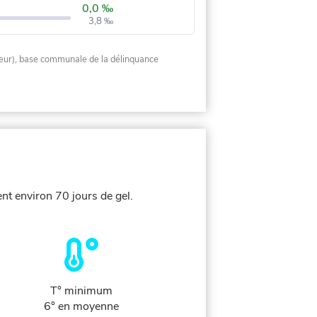
0,0 ‰
3,8 ‰
rieur), base communale de la délinquance
ent environ 70 jours de gel.
T° minimum
6° en moyenne