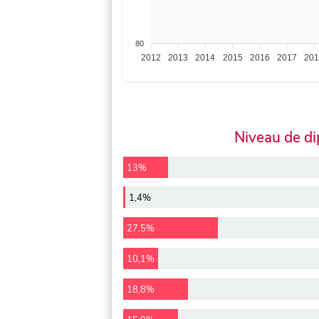
80
2012
2013
2014
2015
2016
2017
20
Niveau de d
13%
1,4%
27,5%
10,1%
18,8%