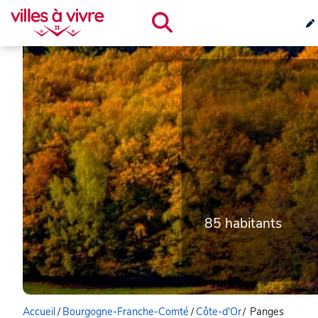
85 habitants
Accueil
/
Bourgogne-Franche-Comté
/
Côte-d'Or
/
Panges