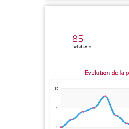
85
habitants
Évolution de la 
95
90
85