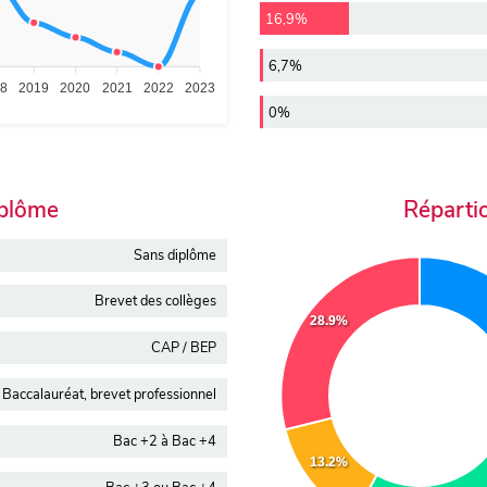
16,9%
6,7%
18
2019
2020
2021
2022
2023
0%
iplôme
Réparti
Sans diplôme
Brevet des collèges
28.9%
CAP / BEP
Baccalauréat, brevet professionnel
Bac +2 à Bac +4
13.2%