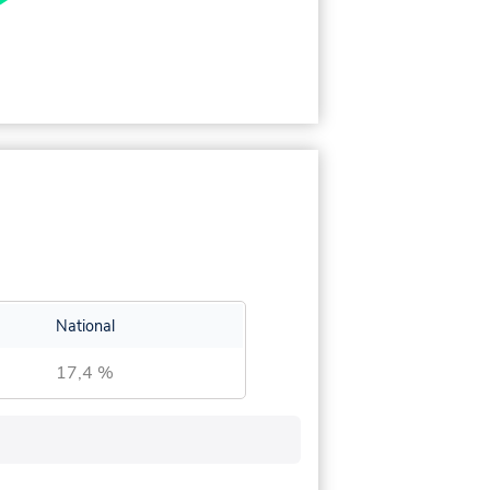
National
17,4 %