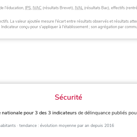
de l'éducation,
IPS
,
IVAC
(résultats Brevet),
IVAL
(résultats Bac), effectifs (rentr
tifs. La valeur ajoutée mesure l'écart entre résultats observés et résultats atte
. Indicateur conçu pour s'appliquer à l'établissement ; son agrégation par com
Sécurité
 nationale pour 3 des 3 indicateurs
de délinquance publiés po
habitants
· tendance : évolution moyenne par an depuis 2016