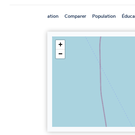
Présentation
Comparer
Population
Éduca
+
−