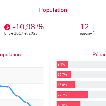
Population
-10,98 %
12
Entre 2017 et 2023
2
hab/km
population
Répart
9,9%
12,7%
15,9%
27,7%
20,9%