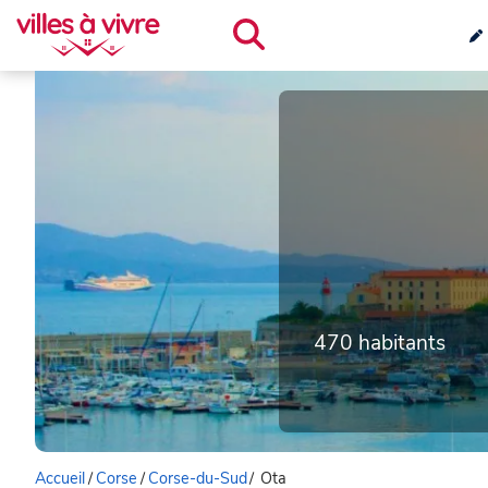
470 habitants
Accueil
/
Corse
/
Corse-du-Sud
/
Ota