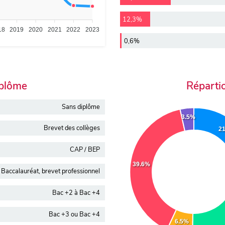
12,3%
18
2019
2020
2021
2022
2023
0,6%
iplôme
Réparti
Sans diplôme
3.5%
Brevet des collèges
2
CAP / BEP
39.6%
Baccalauréat, brevet professionnel
Bac +2 à Bac +4
Bac +3 ou Bac +4
6.5%