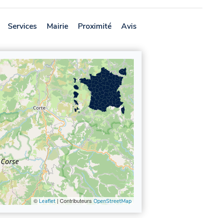
Services
Mairie
Proximité
Avis
©
| Contributeurs
Leaflet
OpenStreetMap