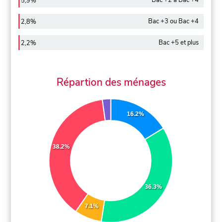
Bac +2 à Bac +4
5,9%
Bac +3 ou Bac +4
2,8%
Bac +5 et plus
2,2%
Répartion des ménages
16.2%
38.2%
36.3%
7.1%