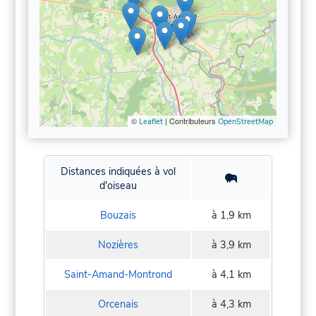
©
| Contributeurs
Leaflet
OpenStreetMap
Distances indiquées à vol
d'oiseau
Bouzais
à 1,9 km
Nozières
à 3,9 km
Saint-Amand-Montrond
à 4,1 km
Orcenais
à 4,3 km