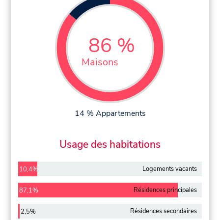
86 %
Maisons
14 % Appartements
Usage des habitations
Logements vacants
10,4%
Résidences principales
87,1%
Résidences secondaires
2,5%