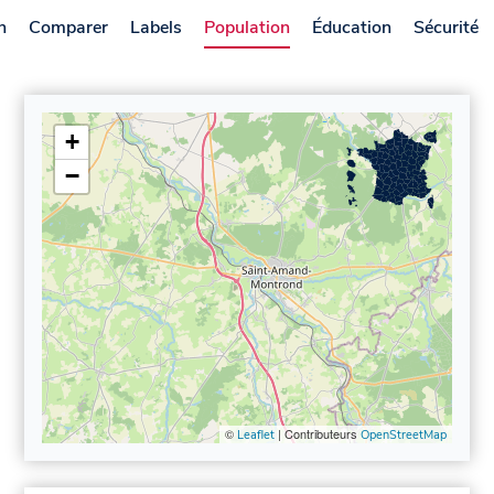
n
Comparer
Labels
Population
Éducation
Sécurité
+
−
©
| Contributeurs
Leaflet
OpenStreetMap