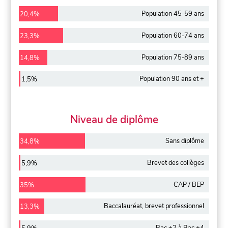
Population 45-59 ans
20,4%
Population 60-74 ans
23,3%
Population 75-89 ans
14,8%
Population 90 ans et +
1,5%
Niveau de diplôme
Sans diplôme
34,8%
Brevet des collèges
5,9%
CAP / BEP
35%
Baccalauréat, brevet professionnel
13,3%