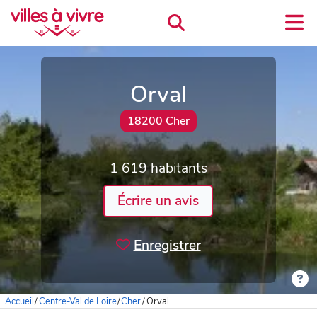
Orval
18200 Cher
1 619 habitants
Écrire un avis
Enregistrer
Accueil
/
Centre-Val de Loire
/
Cher
/
Orval