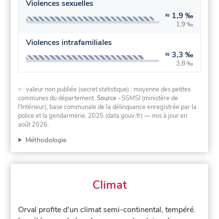
Violences sexuelles
≈
1,9 ‰
1,9 ‰
Violences intrafamiliales
≈
3,3 ‰
3,8 ‰
≈ : valeur non publiée (secret statistique) : moyenne des petites
communes du département.
Source
- SSMSI (ministère de
l'Intérieur), base communale de la délinquance enregistrée par la
police et la gendarmerie, 2025 (data.gouv.fr)
— mis à jour en
août 2026
.
Méthodologie
Climat
Orval profite d'un climat semi-continental, tempéré.