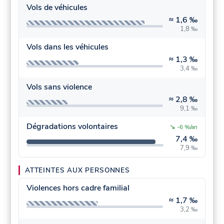
Vols de véhicules
≈
1,6 ‰
1,8 ‰
Vols dans les véhicules
≈
1,3 ‰
3,4 ‰
Vols sans violence
≈
2,8 ‰
9,1 ‰
Dégradations volontaires
↘
-6 %/an
7,4 ‰
7,9 ‰
ATTEINTES AUX PERSONNES
Violences hors cadre familial
≈
1,7 ‰
3,2 ‰