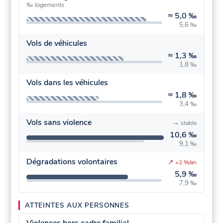
‰ logements
≈
5,0 ‰
5,6 ‰
Vols de véhicules
≈
1,3 ‰
1,8 ‰
Vols dans les véhicules
≈
1,8 ‰
3,4 ‰
Vols sans violence
→
stable
10,6 ‰
9,1 ‰
Dégradations volontaires
↗
+2 %/an
5,9 ‰
7,9 ‰
ATTEINTES AUX PERSONNES
Violences hors cadre familial