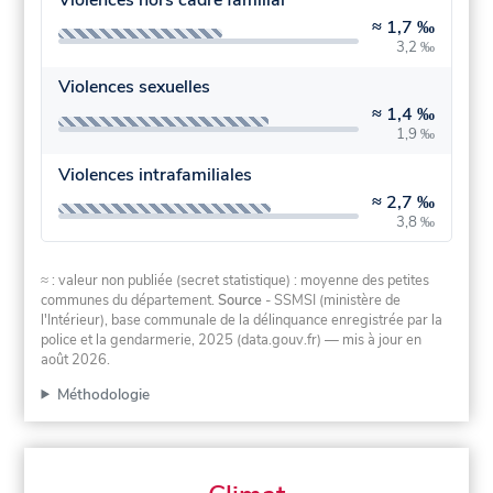
≈
1,7 ‰
3,2 ‰
Violences sexuelles
≈
1,4 ‰
1,9 ‰
Violences intrafamiliales
≈
2,7 ‰
3,8 ‰
≈ : valeur non publiée (secret statistique) : moyenne des petites
communes du département.
Source
- SSMSI (ministère de
l'Intérieur), base communale de la délinquance enregistrée par la
police et la gendarmerie, 2025 (data.gouv.fr)
— mis à jour en
août 2026
.
Méthodologie