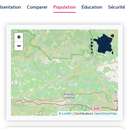
ésentation
Comparer
Population
Éducation
Sécurité
+
−
©
| Contributeurs
Leaflet
OpenStreetMap