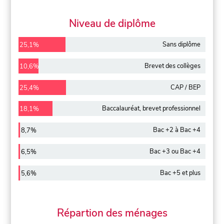
Niveau de diplôme
Sans diplôme
25,1%
Brevet des collèges
10,6%
CAP / BEP
25,4%
Baccalauréat, brevet professionnel
18,1%
Bac +2 à Bac +4
8,7%
Bac +3 ou Bac +4
6,5%
Bac +5 et plus
5,6%
Répartion des ménages