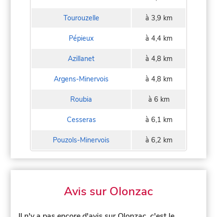
Tourouzelle
à 3,9 km
Pépieux
à 4,4 km
Azillanet
à 4,8 km
Argens-Minervois
à 4,8 km
Roubia
à 6 km
Cesseras
à 6,1 km
Pouzols-Minervois
à 6,2 km
Avis sur Olonzac
Il n'y a pas encore d'avis sur Olonzac, c'est le