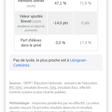
Mentions Brevet
47,1 %
71,9 %
(2025)
Valeur ajoutée
Brevet
(2025)
-14,0 pts
0 pts
tendance en deçà du
pronostic
Part d'élèves
0,0 %
17,4 %
dans le privé
Pas de lycée, le plus proche est à
Lézignan-
Corbières
.
Sources
- DEPP / Éducation Nationale : annuaire de l'éducation,
IPS
,
IVAC
(résultats Brevet),
IVAL
(résultats Bac), effectifs
(rentrée scolaire la plus récente publiée).
Méthodologie
- moyennes pondérées par les effectifs. La valeur
ajoutée mesure l'écart entre résultats observés et résultats