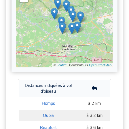
©
| Contributeurs
Leaflet
OpenStreetMap
Distances indiquées à vol
d'oiseau
Homps
à 2 km
Oupia
à 3,2 km
Beaufort
à 3,6 km