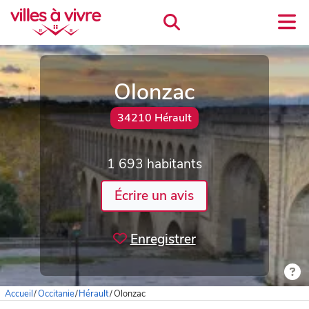
Olonzac
34210 Hérault
1 693 habitants
Écrire un avis
Enregistrer
Accueil
/
Occitanie
/
Hérault
/
Olonzac