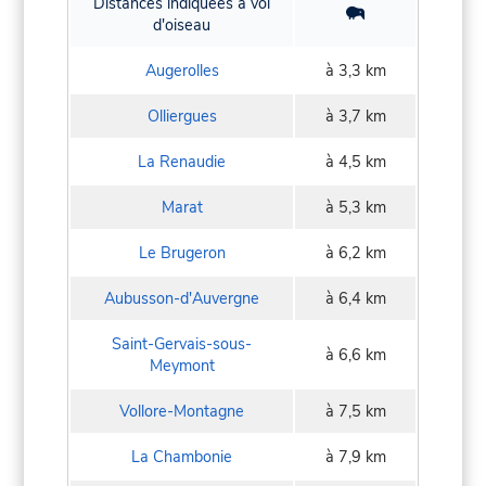
Distances indiquées à vol
d'oiseau
Augerolles
à 3,3 km
Olliergues
à 3,7 km
La Renaudie
à 4,5 km
Marat
à 5,3 km
Le Brugeron
à 6,2 km
Aubusson-d'Auvergne
à 6,4 km
Saint-Gervais-sous-
à 6,6 km
Meymont
Vollore-Montagne
à 7,5 km
La Chambonie
à 7,9 km