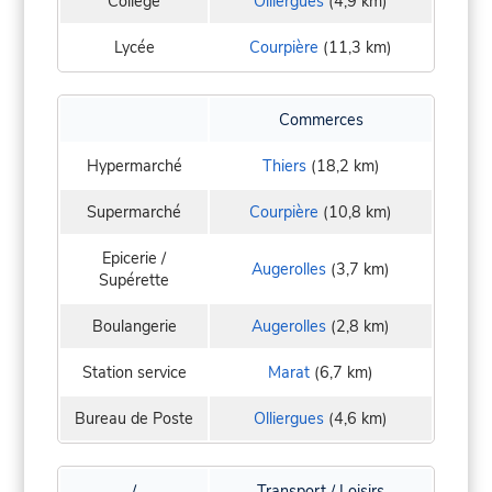
Collège
Olliergues
(4,9 km)
Lycée
Courpière
(11,3 km)
Commerces
Hypermarché
Thiers
(18,2 km)
Supermarché
Courpière
(10,8 km)
Epicerie /
Augerolles
(3,7 km)
Supérette
Boulangerie
Augerolles
(2,8 km)
Station service
Marat
(6,7 km)
Bureau de Poste
Olliergues
(4,6 km)
/
Transport / Loisirs