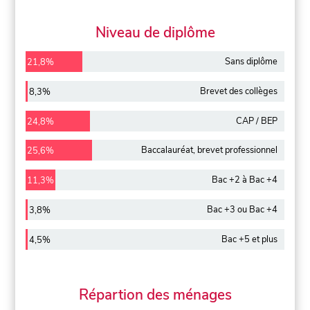
Niveau de diplôme
Sans diplôme
21,8%
Brevet des collèges
8,3%
CAP / BEP
24,8%
Baccalauréat, brevet professionnel
25,6%
Bac +2 à Bac +4
11,3%
Bac +3 ou Bac +4
3,8%
Bac +5 et plus
4,5%
Répartion des ménages