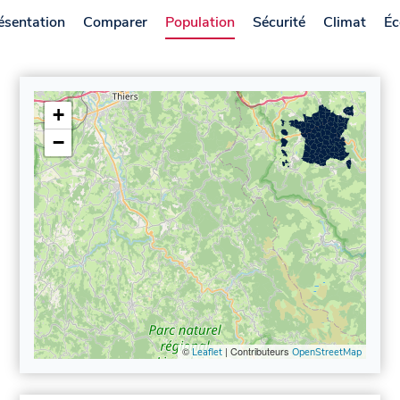
ésentation
Comparer
Population
Sécurité
Climat
Éc
+
−
©
| Contributeurs
Leaflet
OpenStreetMap