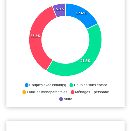
5.9%
17.6%
35.3%
41.2%
Couples avec enfant(s)
Couples sans enfant
Familles monoparentales
Ménages 1 personne
Autre