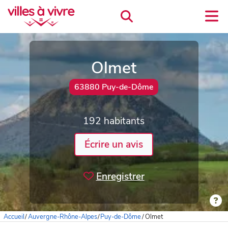
Olmet
63880 Puy-de-Dôme
192 habitants
Écrire un avis
Enregistrer
Accueil
/
Auvergne-Rhône-Alpes
/
Puy-de-Dôme
/
Olmet