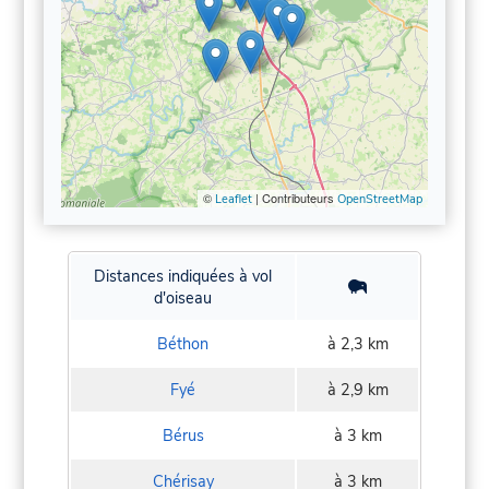
©
| Contributeurs
Leaflet
OpenStreetMap
Distances indiquées à vol
d'oiseau
Béthon
à 2,3 km
Fyé
à 2,9 km
Bérus
à 3 km
Chérisay
à 3 km