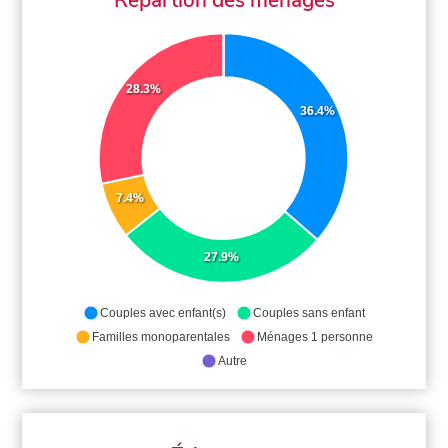
28.3%
36.4%
7.4%
27.9%
Couples avec enfant(s)
Couples sans enfant
Familles monoparentales
Ménages 1 personne
Autre