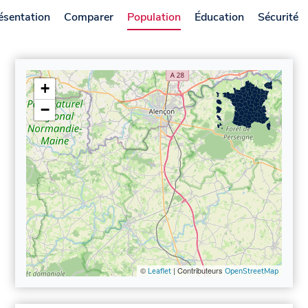
ésentation
Comparer
Population
Éducation
Sécurité
+
−
©
| Contributeurs
Leaflet
OpenStreetMap