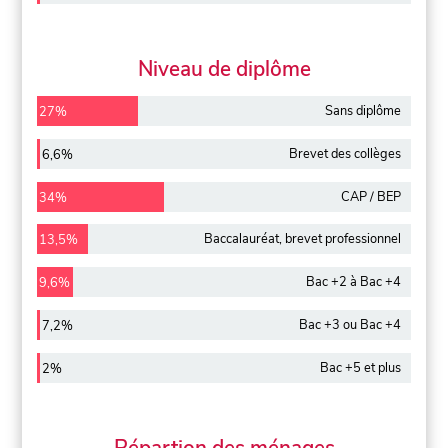
Niveau de diplôme
Sans diplôme
27%
Brevet des collèges
6,6%
CAP / BEP
34%
Baccalauréat, brevet professionnel
13,5%
Bac +2 à Bac +4
9,6%
Bac +3 ou Bac +4
7,2%
Bac +5 et plus
2%
Répartion des ménages