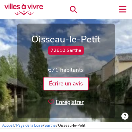
Oisseau-le-Petit
72610 Sarthe
671 habitants
Écrire un avis
Enregistrer
Accueil
/
Pays de la Loire
/
Sarthe
/
Oisseau-le-Petit