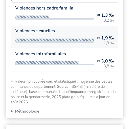
Violences hors cadre familial
≈
1,3 ‰
3,2 ‰
Violences sexuelles
≈
1,9 ‰
1,9 ‰
Violences intrafamiliales
≈
3,0 ‰
3,8 ‰
≈ : valeur non publiée (secret statistique) : moyenne des petites
communes du département.
Source
- SSMSI (ministère de
l'Intérieur), base communale de la délinquance enregistrée par la
police et la gendarmerie, 2025 (data.gouv.fr)
— mis à jour en
août 2026
.
Méthodologie