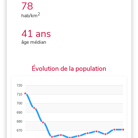
78
2
hab/km
41 ans
âge médian
Évolution de la population
720
710
700
690
680
670