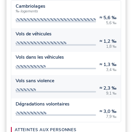
Cambriolages
‰ logements
≈
5,6 ‰
5,6 ‰
Vols de véhicules
≈
1,2 ‰
1,8 ‰
Vols dans les véhicules
≈
1,3 ‰
3,4 ‰
Vols sans violence
≈
2,3 ‰
9,1 ‰
Dégradations volontaires
≈
3,0 ‰
7,9 ‰
ATTEINTES AUX PERSONNES