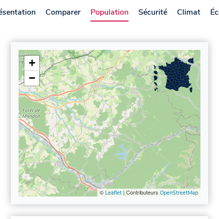
ésentation
Comparer
Population
Sécurité
Climat
Éc
+
−
©
| Contributeurs
Leaflet
OpenStreetMap