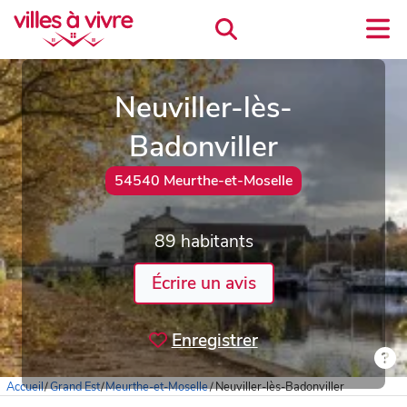
Neuviller-lès-
Badonviller
54540 Meurthe-et-Moselle
89 habitants
Écrire un avis
Enregistrer
Accueil
/
Grand Est
/
Meurthe-et-Moselle
/
Neuviller-lès-Badonviller