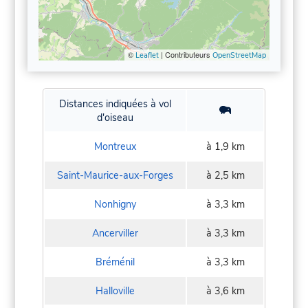
©
| Contributeurs
Leaflet
OpenStreetMap
Distances indiquées à vol
d'oiseau
Montreux
à 1,9 km
Saint-Maurice-aux-Forges
à 2,5 km
Nonhigny
à 3,3 km
Ancerviller
à 3,3 km
Bréménil
à 3,3 km
Halloville
à 3,6 km