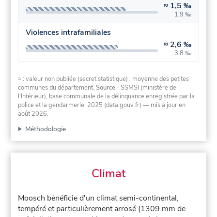
≈
1,5 ‰
1,9 ‰
Violences intrafamiliales
≈
2,6 ‰
3,8 ‰
≈ : valeur non publiée (secret statistique) : moyenne des petites
communes du département.
Source
- SSMSI (ministère de
l'Intérieur), base communale de la délinquance enregistrée par la
police et la gendarmerie, 2025 (data.gouv.fr)
— mis à jour en
août 2026
.
Méthodologie
Climat
Moosch bénéficie d'un climat semi-continental,
tempéré et particulièrement arrosé (1309 mm de