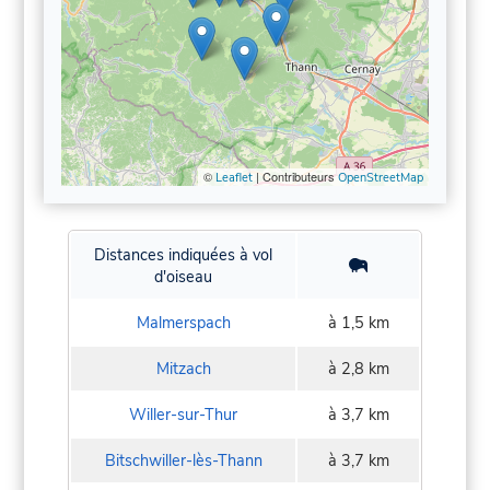
©
| Contributeurs
Leaflet
OpenStreetMap
Distances indiquées à vol
d'oiseau
Malmerspach
à 1,5 km
Mitzach
à 2,8 km
Willer-sur-Thur
à 3,7 km
Bitschwiller-lès-Thann
à 3,7 km