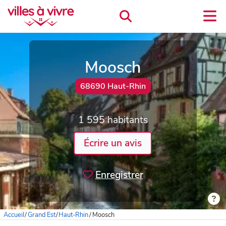
Moosch
68690 Haut-Rhin
1 595 habitants
Écrire un avis
Enregistrer
Accueil
/
Grand Est
/
Haut-Rhin
/
Moosch