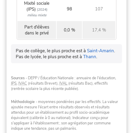
Mixité sociale
98
107
(IPS)
(2024)
milieu mixte
Part d'élèves
0,0 %
17,4 %
dans le privé
Pas de collège, le plus proche est à
Saint-Amarin
.
Pas de lycée, le plus proche est à
Thann
.
Sources
- DEPP / Éducation Nationale : annuaire de l'éducation,
IPS
,
IVAC
(résultats Brevet),
IVAL
(résultats Bac), effectifs
(rentrée scolaire la plus récente publiée).
Méthodologie
- moyennes pondérées par les effectifs. La valeur
ajoutée mesure l'écart entre résultats observés et résultats
attendus pour un établissement au profil socio-académique
équivalent (calibrée à 0 au national). Indicateur conçu pour
s'appliquer à l'établissement ; son agrégation par commune
indique une tendance, pas un palmarès.