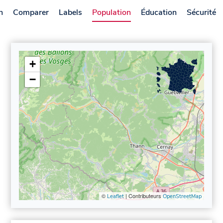
n
Comparer
Labels
Population
Éducation
Sécurité
+
−
©
| Contributeurs
Leaflet
OpenStreetMap