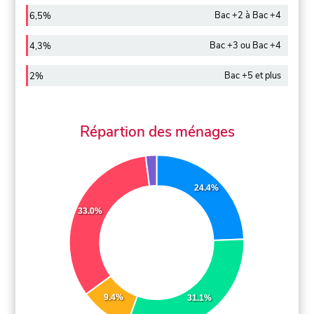
Bac +2 à Bac +4
6,5%
Bac +3 ou Bac +4
4,3%
Bac +5 et plus
2%
Répartion des ménages
24.4%
33.0%
9.4%
31.1%