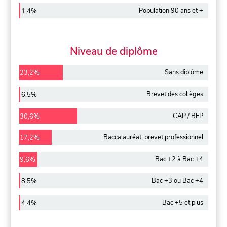
Population 90 ans et +
1,4%
Niveau de diplôme
Sans diplôme
23,2%
Brevet des collèges
6,5%
CAP / BEP
30,6%
Baccalauréat, brevet professionnel
17,2%
Bac +2 à Bac +4
9,6%
Bac +3 ou Bac +4
8,5%
Bac +5 et plus
4,4%