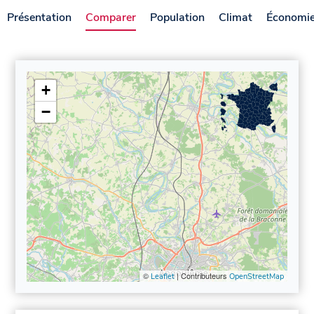
Présentation
Comparer
Population
Climat
Économi
+
−
©
| Contributeurs
Leaflet
OpenStreetMap