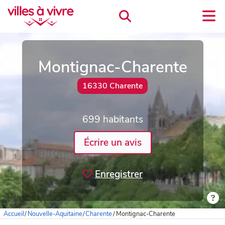
Montignac-Charente
16330 Charente
699 habitants
Écrire un avis
Enregistrer
Accueil
/
Nouvelle-Aquitaine
/
Charente
/
Montignac-Charente