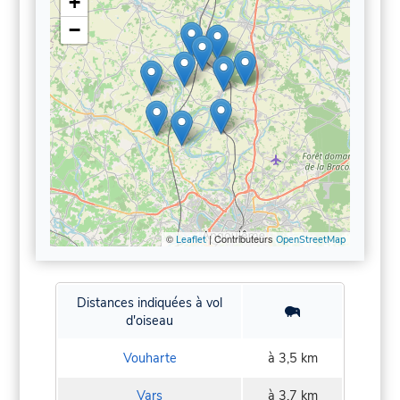
+
−
©
| Contributeurs
Leaflet
OpenStreetMap
Distances indiquées à vol
d'oiseau
Vouharte
à 3,5 km
Vars
à 3,7 km