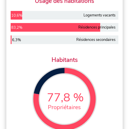
Usage des habitations
Logements vacants
10,6%
Résidences principales
83,2%
Résidences secondaires
6,3%
Habitants
77,8 %
Propriétaires