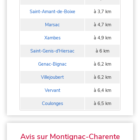
Saint-Amant-de-Boixe
à 3,7 km
Marsac
à 4,7 km
Xambes
à 4,9 km
Saint-Genis-d'Hiersac
à 6 km
Genac-Bignac
à 6,2 km
Villejoubert
à 6,2 km
Vervant
à 6,4 km
Coulonges
à 6,5 km
Avis sur Montignac-Charente