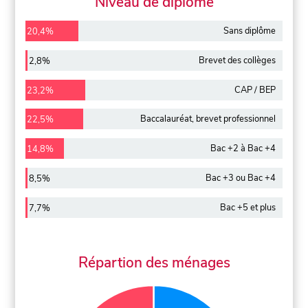
Niveau de diplôme
Sans diplôme
20,4%
Brevet des collèges
2,8%
CAP / BEP
23,2%
Baccalauréat, brevet professionnel
22,5%
Bac +2 à Bac +4
14,8%
Bac +3 ou Bac +4
8,5%
Bac +5 et plus
7,7%
Répartion des ménages