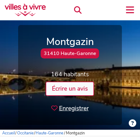
Montgazin
31410 Haute-Garonne
164 habitants
Écrire un avis
Enregistrer
Accueil
/
Occitanie
/
Haute-Garonne
/
Montgazin