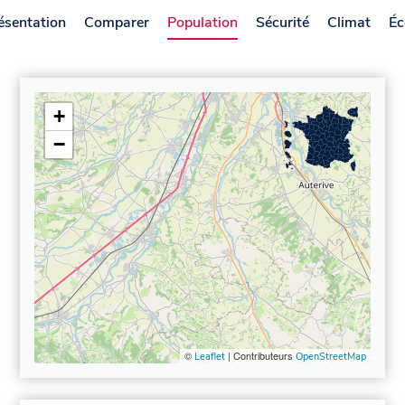
ésentation
Comparer
Population
Sécurité
Climat
Éc
+
−
©
| Contributeurs
Leaflet
OpenStreetMap