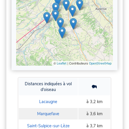
©
| Contributeurs
Leaflet
OpenStreetMap
Distances indiquées à vol
d'oiseau
Lacaugne
à 3,2 km
Marquefave
à 3,6 km
Saint-Sulpice-sur-Lèze
à 3,7 km