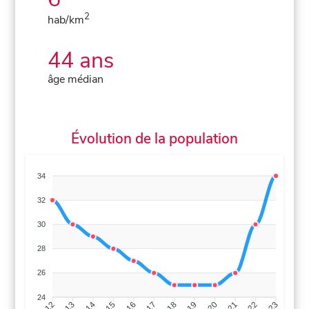
2
hab/km
44 ans
âge médian
Évolution de la population
34
32
30
28
26
24