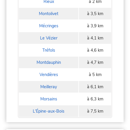
Rieux
à 2 km
Montolivet
à 3,5 km
Mécringes
à 3,9 km
Le Vézier
à 4,1 km
Tréfols
à 4,6 km
Montdauphin
à 4,7 km
Vendières
à 5 km
Meilleray
à 6,1 km
Morsains
à 6,3 km
L'Épine-aux-Bois
à 7,5 km