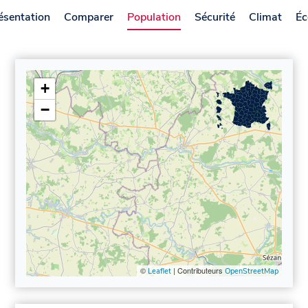
ésentation
Comparer
Population
Sécurité
Climat
Éc
+
−
©
| Contributeurs
Leaflet
OpenStreetMap