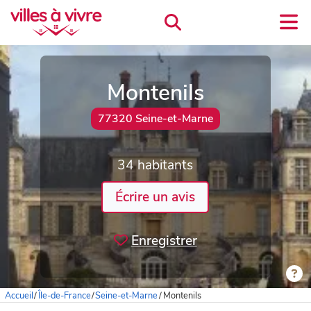
Montenils
77320 Seine-et-Marne
34 habitants
Écrire un avis
Enregistrer
Accueil
/
Île-de-France
/
Seine-et-Marne
/
Montenils