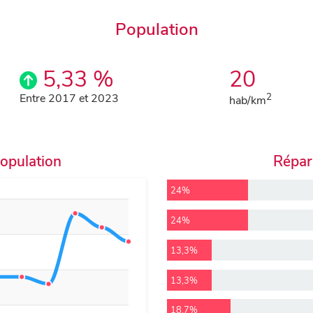
Population
5,33 %
20
Entre 2017 et 2023
2
hab/km
population
Répart
24%
24%
13,3%
13,3%
18,7%