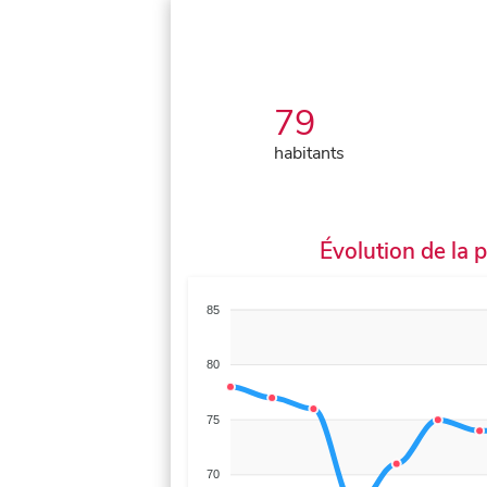
79
habitants
Évolution de la 
85
80
75
70