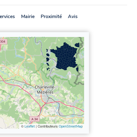
ervices
Mairie
Proximité
Avis
©
| Contributeurs
Leaflet
OpenStreetMap