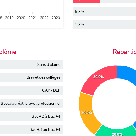
5,3%
18
2019
2020
2021
2022
2023
1,3%
iplôme
Réparti
Sans diplôme
20.0%
Brevet des collèges
CAP / BEP
Baccalauréat, brevet professionnel
20.0%
Bac +2 à Bac +4
Bac +3 ou Bac +4
20.0%