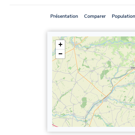
Présentation
Comparer
Populatio
+
−