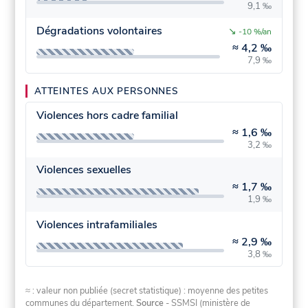
9,1 ‰
Dégradations volontaires
↘
-10 %/an
≈
4,2 ‰
7,9 ‰
ATTEINTES AUX PERSONNES
Violences hors cadre familial
≈
1,6 ‰
3,2 ‰
Violences sexuelles
≈
1,7 ‰
1,9 ‰
Violences intrafamiliales
≈
2,9 ‰
3,8 ‰
≈ : valeur non publiée (secret statistique) : moyenne des petites
communes du département.
Source
- SSMSI (ministère de