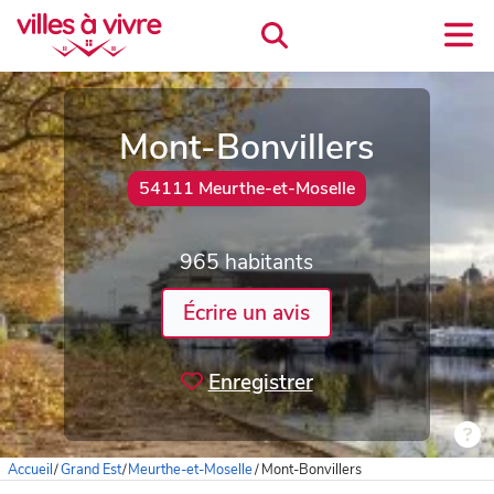
Mont-Bonvillers
54111 Meurthe-et-Moselle
965 habitants
Écrire un avis
Enregistrer
Accueil
/
Grand Est
/
Meurthe-et-Moselle
/
Mont-Bonvillers