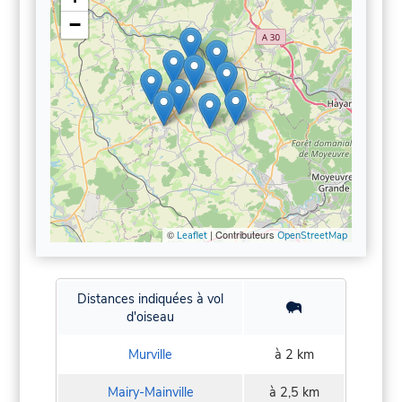
−
©
| Contributeurs
Leaflet
OpenStreetMap
Distances indiquées à vol
d'oiseau
Murville
à 2 km
Mairy-Mainville
à 2,5 km