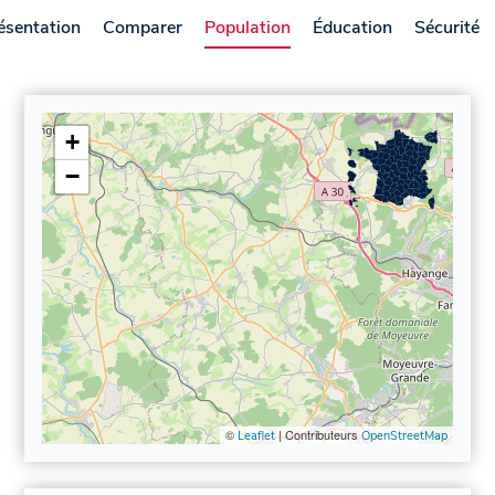
ésentation
Comparer
Population
Éducation
Sécurité
+
−
©
| Contributeurs
Leaflet
OpenStreetMap