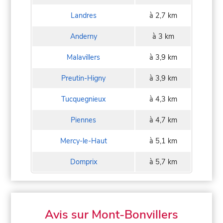
Landres
à 2,7 km
Anderny
à 3 km
Malavillers
à 3,9 km
Preutin-Higny
à 3,9 km
Tucquegnieux
à 4,3 km
Piennes
à 4,7 km
Mercy-le-Haut
à 5,1 km
Domprix
à 5,7 km
Avis sur Mont-Bonvillers