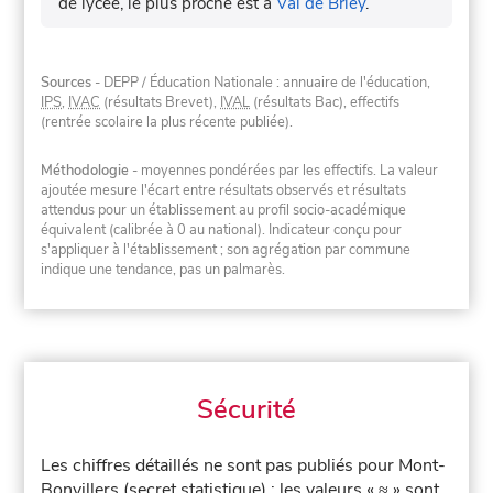
de lycée, le plus proche est à
Val de Briey
.
Sources
- DEPP / Éducation Nationale : annuaire de l'éducation,
IPS
,
IVAC
(résultats Brevet),
IVAL
(résultats Bac), effectifs
(rentrée scolaire la plus récente publiée).
Méthodologie
- moyennes pondérées par les effectifs. La valeur
ajoutée mesure l'écart entre résultats observés et résultats
attendus pour un établissement au profil socio-académique
équivalent (calibrée à 0 au national). Indicateur conçu pour
s'appliquer à l'établissement ; son agrégation par commune
indique une tendance, pas un palmarès.
Sécurité
Les chiffres détaillés ne sont pas publiés pour Mont-
Bonvillers (secret statistique) : les valeurs « ≈ » sont