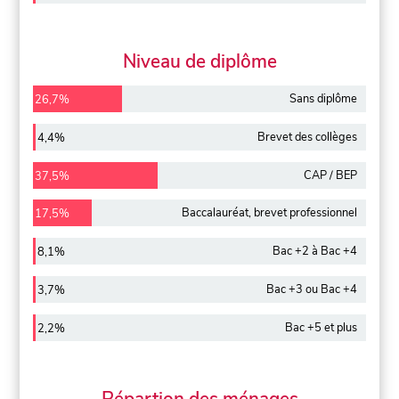
Niveau de diplôme
Sans diplôme
26,7%
Brevet des collèges
4,4%
CAP / BEP
37,5%
Baccalauréat, brevet professionnel
17,5%
Bac +2 à Bac +4
8,1%
Bac +3 ou Bac +4
3,7%
Bac +5 et plus
2,2%
Répartion des ménages