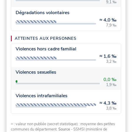
9,1 ‰
Dégradations volontaires
≈
4,0 ‰
7,9 ‰
ATTEINTES AUX PERSONNES
Violences hors cadre familial
≈
1,6 ‰
3,2 ‰
Violences sexuelles
0,0 ‰
1,9 ‰
Violences intrafamiliales
≈
4,3 ‰
3,8 ‰
≈ : valeur non publiée (secret statistique) : moyenne des petites
communes du département.
Source
- SSMSI (ministère de