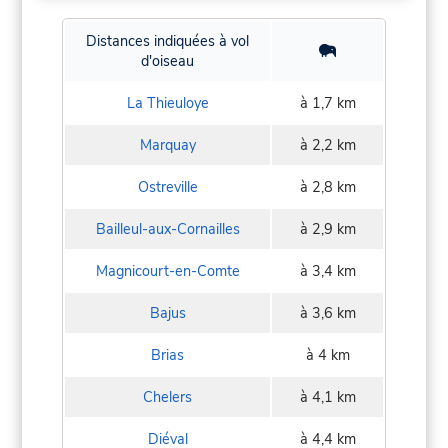
Distances indiquées à vol
d'oiseau
La Thieuloye
à 1,7 km
Marquay
à 2,2 km
Ostreville
à 2,8 km
Bailleul-aux-Cornailles
à 2,9 km
Magnicourt-en-Comte
à 3,4 km
Bajus
à 3,6 km
Brias
à 4 km
Chelers
à 4,1 km
Diéval
à 4,4 km