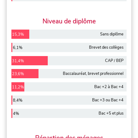
Niveau de diplôme
Sans diplôme
15,3%
Brevet des collèges
6,1%
CAP / BEP
31,4%
Baccalauréat, brevet professionnel
23,6%
Bac +2 à Bac +4
11,2%
Bac +3 ou Bac +4
8,4%
Bac +5 et plus
4%
Répartion des ménages