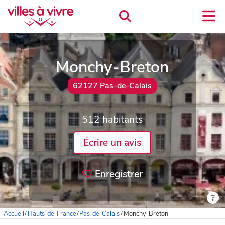
Monchy-Breton
62127 Pas-de-Calais
512 habitants
Écrire un avis
Enregistrer
Accueil
/
Hauts-de-France
/
Pas-de-Calais
/
Monchy-Breton