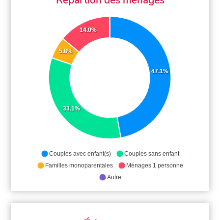
14.0%
5.8%
47.1%
33.1%
Couples avec enfant(s)
Couples sans enfant
Familles monoparentales
Ménages 1 personne
Autre