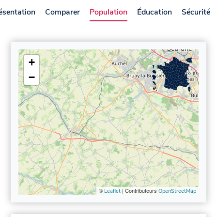
ésentation
Comparer
Population
Éducation
Sécurité
+
−
©
| Contributeurs
Leaflet
OpenStreetMap