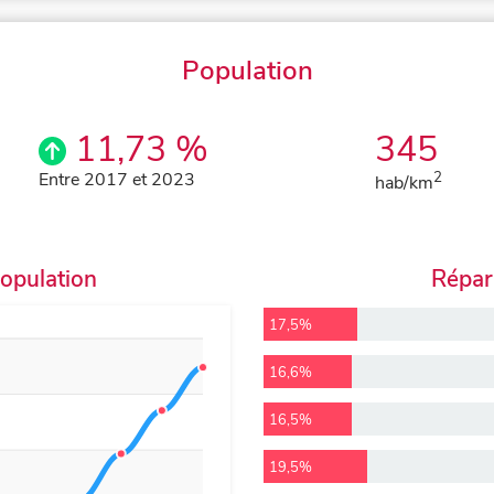
Population
11,73 %
345
Entre 2017 et 2023
2
hab/km
population
Répart
17,5%
16,6%
16,5%
19,5%