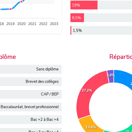
19%
9,5%
18
2019
2020
2021
2022
2023
1,5%
iplôme
Réparti
Sans diplôme
3.0%
Brevet des collèges
27.2%
CAP / BEP
Baccalauréat, brevet professionnel
Bac +2 à Bac +4
13.6%
31