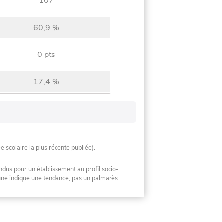
107
60,9 %
0 pts
17,4 %
ée scolaire la plus récente publiée).
ndus pour un établissement au profil socio-
mune indique une tendance, pas un palmarès.