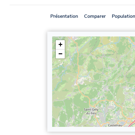
Présentation
Comparer
Populatio
+
−