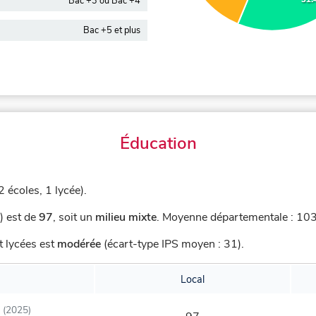
Bac +3 ou Bac +4
Bac +5 et plus
Éducation
 écoles, 1 lycée).
) est de
97
,
soit un
milieu mixte
.
Moyenne départementale : 103,
t lycées est
modérée
(écart-type IPS moyen : 31).
Local
(2025)