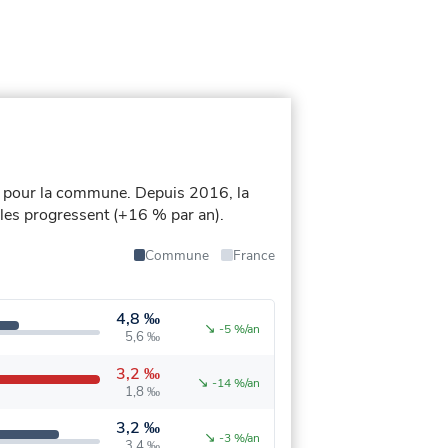
s pour la commune.
Depuis 2016, la
iales progressent (+16 % par an).
Commune
France
4,8 ‰
↘
-5 %/an
5,6 ‰
3,2 ‰
↘
-14 %/an
1,8 ‰
3,2 ‰
↘
-3 %/an
3,4 ‰