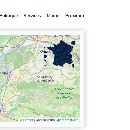
Politique
Services
Mairie
Proximité
Avis
©
| Contributeurs
Leaflet
OpenStreetMap