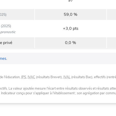
97
59,0 %
025)
(2025)
+3,0 pts
pronostic
e privé
0,0 %
mes
.
de l'éducation,
IPS
,
IVAC
(résultats Brevet),
IVAL
(résultats Bac), effectifs (rentr
tifs. La valeur ajoutée mesure l'écart entre résultats observés et résultats atte
. Indicateur conçu pour s'appliquer à l'établissement ; son agrégation par com