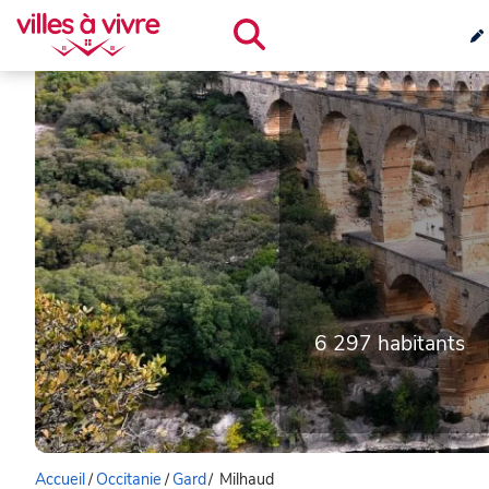
6 297 habitants
Accueil
/
Occitanie
/
Gard
/
Milhaud