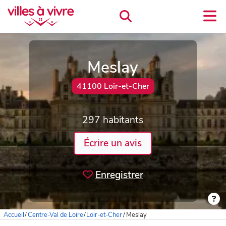
Meslay
41100 Loir-et-Cher
297 habitants
Écrire un avis
Enregistrer
Accueil
/
Centre-Val de Loire
/
Loir-et-Cher
/
Meslay