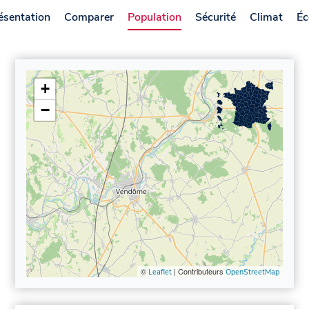
ésentation
Comparer
Population
Sécurité
Climat
Éc
+
−
©
| Contributeurs
Leaflet
OpenStreetMap