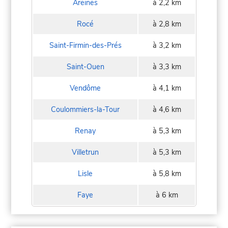
Areines
à 2,2 km
Rocé
à 2,8 km
Saint-Firmin-des-Prés
à 3,2 km
Saint-Ouen
à 3,3 km
Vendôme
à 4,1 km
Coulommiers-la-Tour
à 4,6 km
Renay
à 5,3 km
Villetrun
à 5,3 km
Lisle
à 5,8 km
Faye
à 6 km