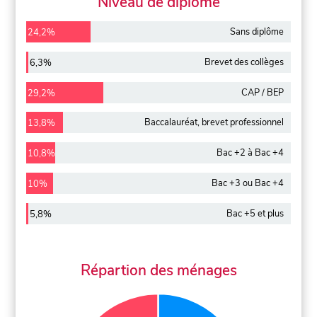
Niveau de diplôme
Sans diplôme
24,2%
Brevet des collèges
6,3%
CAP / BEP
29,2%
Baccalauréat, brevet professionnel
13,8%
Bac +2 à Bac +4
10,8%
Bac +3 ou Bac +4
10%
Bac +5 et plus
5,8%
Répartion des ménages