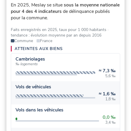
En 2025, Meslay se situe
sous la moyenne nationale
pour 4 des 4 indicateurs
de délinquance publiés
pour la commune.
Faits enregistrés en 2025, taux pour 1 000 habitants
·
tendance : évolution moyenne par an depuis 2016
Commune
France
ATTEINTES AUX BIENS
Cambriolages
‰ logements
≈
7,3 ‰
5,6 ‰
Vols de véhicules
≈
1,6 ‰
1,8 ‰
Vols dans les véhicules
0,0 ‰
3,4 ‰