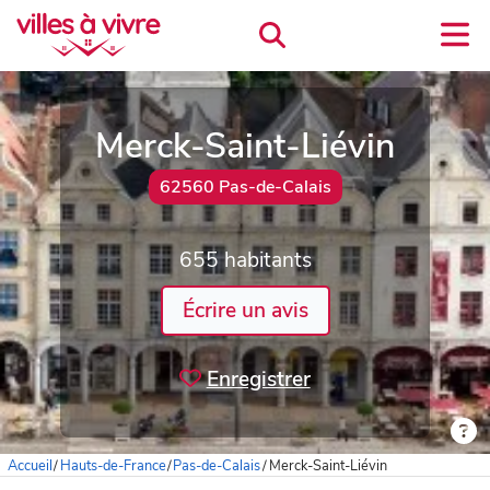
Merck-Saint-Liévin
62560 Pas-de-Calais
655 habitants
Écrire un avis
Enregistrer
Accueil
/
Hauts-de-France
/
Pas-de-Calais
/
Merck-Saint-Liévin