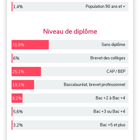
Population 90 ans et +
1,4%
Niveau de diplôme
Sans diplôme
31,9%
Brevet des collèges
6%
CAP / BEP
25,1%
Baccalauréat, brevet professionnel
19,1%
Bac +2 à Bac +4
9,2%
Bac +3 ou Bac +4
5,6%
Bac +5 et plus
3,2%