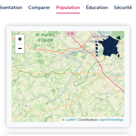
ésentation
Comparer
Population
Éducation
Sécurité
+
−
©
| Contributeurs
Leaflet
OpenStreetMap