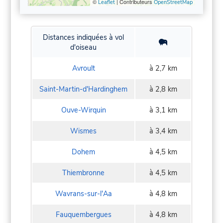
©
| Contributeurs
Leaflet
OpenStreetMap
Distances indiquées à vol
d'oiseau
Avroult
à 2,7 km
Saint-Martin-d'Hardinghem
à 2,8 km
Ouve-Wirquin
à 3,1 km
Wismes
à 3,4 km
Dohem
à 4,5 km
Thiembronne
à 4,5 km
Wavrans-sur-l'Aa
à 4,8 km
Fauquembergues
à 4,8 km