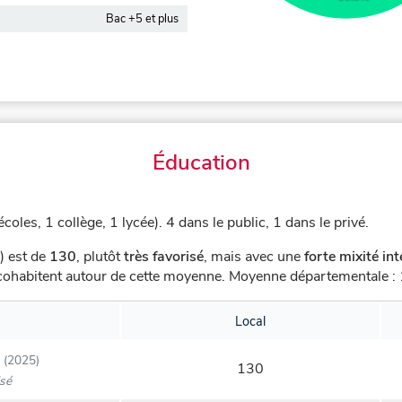
Bac +5 et plus
Éducation
coles, 1 collège, 1 lycée).
4 dans le public, 1 dans le privé.
) est de
130
,
plutôt
très favorisé
, mais avec une
forte mixité in
s cohabitent autour de cette moyenne.
Moyenne départementale : 1
Local
(2025)
130
isé