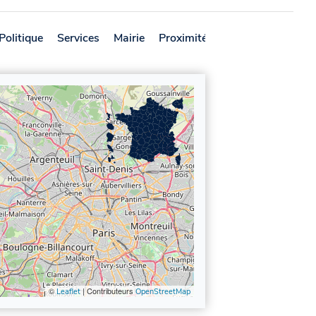
Politique
Services
Mairie
Proximité
Avis
©
| Contributeurs
Leaflet
OpenStreetMap