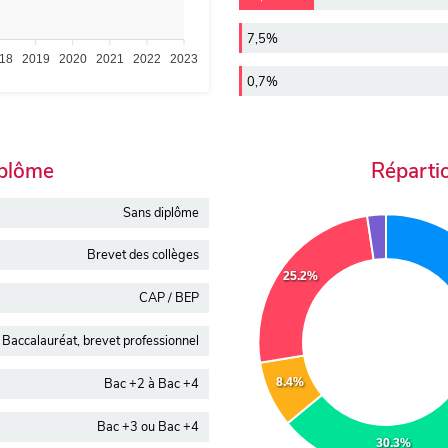
7,5%
18
2019
2020
2021
2022
2023
0,7%
iplôme
Réparti
Sans diplôme
Brevet des collèges
25.2%
CAP / BEP
Baccalauréat, brevet professionnel
8.4%
Bac +2 à Bac +4
Bac +3 ou Bac +4
30.3%