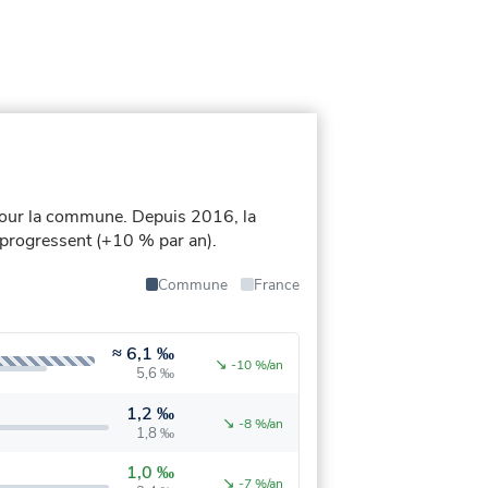
pour la commune.
Depuis 2016, la
s progressent (+10 % par an).
Commune
France
≈
6,1 ‰
↘
-10 %/an
5,6 ‰
1,2 ‰
↘
-8 %/an
1,8 ‰
1,0 ‰
↘
-7 %/an