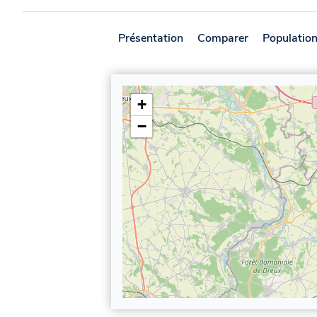
Présentation
Comparer
Populatio
+
−