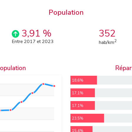
Population
3,91 %
352
Entre 2017 et 2023
2
hab/km
population
Répart
18,6%
17,1%
17,1%
23,5%
15,4%