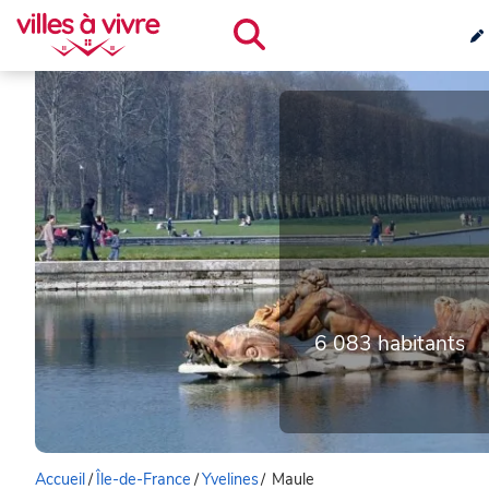
6 083 habitants
Accueil
/
Île-de-France
/
Yvelines
/
Maule