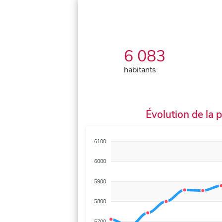
6 083
habitants
Évolution de la 
6100
6000
5900
5800
5700