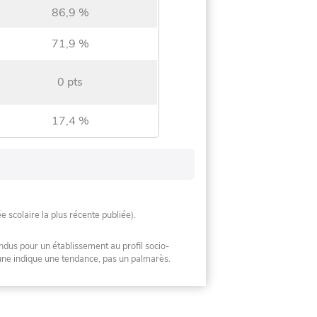
86,9 %
71,9 %
0 pts
17,4 %
ée scolaire la plus récente publiée).
ndus pour un établissement au profil socio-
mune indique une tendance, pas un palmarès.