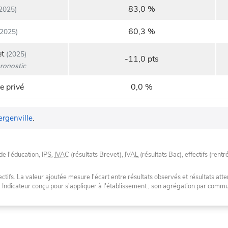
83,0 %
2025)
60,3 %
2025)
et
(2025)
-11,0 pts
ronostic
e privé
0,0 %
rgenville
.
de l'éducation,
IPS
,
IVAC
(résultats Brevet),
IVAL
(résultats Bac), effectifs (rentr
tifs. La valeur ajoutée mesure l'écart entre résultats observés et résultats atte
. Indicateur conçu pour s'appliquer à l'établissement ; son agrégation par com