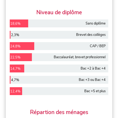
Niveau de diplôme
Sans diplôme
18,6%
Brevet des collèges
2,3%
CAP / BEP
24,8%
Baccalauréat, brevet professionnel
22,5%
Bac +2 à Bac +4
14,7%
Bac +3 ou Bac +4
4,7%
Bac +5 et plus
12,4%
Répartion des ménages