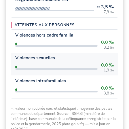
≈
3,5 ‰
7,9 ‰
ATTEINTES AUX PERSONNES
Violences hors cadre familial
0,0 ‰
3,2 ‰
Violences sexuelles
0,0 ‰
1,9 ‰
Violences intrafamiliales
0,0 ‰
3,8 ‰
≈ : valeur non publiée (secret statistique) : moyenne des petites
communes du département.
Source
- SSMSI (ministère de
l'Intérieur), base communale de la délinquance enregistrée par la
police et la gendarmerie, 2025 (data.gouv.fr)
— mis à jour en