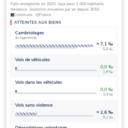
Faits enregistrés en 2025, taux pour 1 000 habitants
·
tendance : évolution moyenne par an depuis 2016
Commune
France
ATTEINTES AUX BIENS
Cambriolages
‰ logements
≈
7,1 ‰
5,6 ‰
Vols de véhicules
0,0 ‰
1,8 ‰
Vols dans les véhicules
0,0 ‰
3,4 ‰
Vols sans violence
≈
2,6 ‰
9,1 ‰
Dégradations volontaires