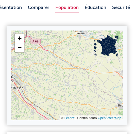
ésentation
Comparer
Population
Éducation
Sécurité
+
−
©
| Contributeurs
Leaflet
OpenStreetMap