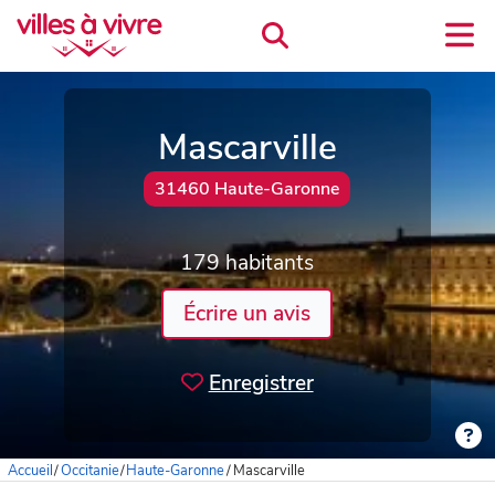
Mascarville
31460 Haute-Garonne
179 habitants
Écrire un avis
Enregistrer
Accueil
/
Occitanie
/
Haute-Garonne
/
Mascarville