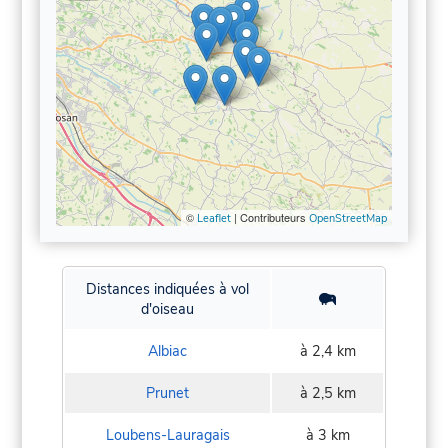
©
| Contributeurs
Leaflet
OpenStreetMap
Distances indiquées à vol
d'oiseau
Albiac
à 2,4 km
Prunet
à 2,5 km
Loubens-Lauragais
à 3 km