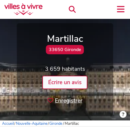
Martillac
33650 Gironde
3 659 habitants
Écrire un avis
Enregistrer
Accueil
/
Nouvelle-Aquitaine
/
Gironde
/
Martillac