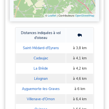
©
| Contributeurs
Leaflet
OpenStreetMap
Distances indiquées à vol
d'oiseau
Saint-Médard-d'Eyrans
à 3,8 km
Cadaujac
à 4,1 km
La Brède
à 4,2 km
Léognan
à 4,6 km
Ayguemorte-les-Graves
à 6 km
Villenave-d'Ornon
à 6,4 km