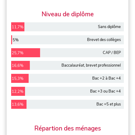
Niveau de diplôme
Sans diplôme
11,7%
Brevet des collèges
5%
CAP / BEP
25,7%
Baccalauréat, brevet professionnel
16,6%
Bac +2 à Bac +4
15,3%
Bac +3 ou Bac +4
12,2%
Bac +5 et plus
13,6%
Répartion des ménages