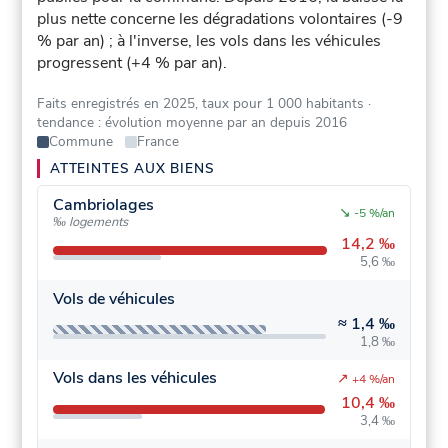
plus nette concerne les dégradations volontaires (-9
% par an) ; à l'inverse, les vols dans les véhicules
progressent (+4 % par an).
Faits enregistrés en 2025, taux pour 1 000 habitants
·
tendance : évolution moyenne par an depuis 2016
Commune
France
ATTEINTES AUX BIENS
Cambriolages
↘
-5 %/an
‰ logements
14,2 ‰
5,6 ‰
Vols de véhicules
≈
1,4 ‰
1,8 ‰
Vols dans les véhicules
↗
+4 %/an
10,4 ‰
3,4 ‰