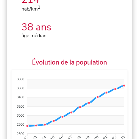
2
hab/km
38 ans
âge médian
Évolution de la population
3800
3600
3400
3200
3000
2800
2600