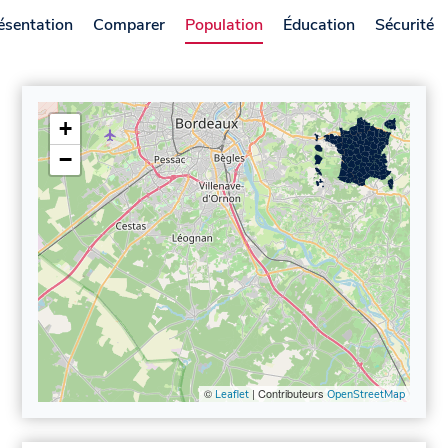
ésentation
Comparer
Population
Éducation
Sécurité
+
−
©
| Contributeurs
Leaflet
OpenStreetMap