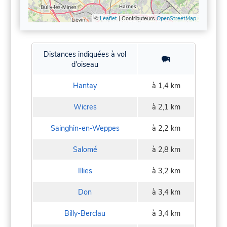
©
| Contributeurs
Leaflet
OpenStreetMap
Distances indiquées à vol
d'oiseau
Hantay
à 1,4 km
Wicres
à 2,1 km
Sainghin-en-Weppes
à 2,2 km
Salomé
à 2,8 km
Illies
à 3,2 km
Don
à 3,4 km
Billy-Berclau
à 3,4 km