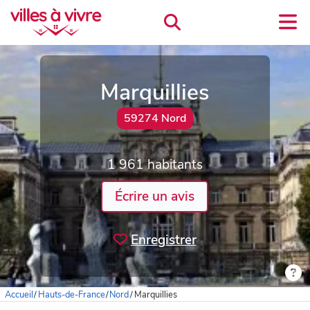
Marquillies
59274 Nord
1 961 habitants
Écrire un avis
Enregistrer
Accueil
/
Hauts-de-France
/
Nord
/
Marquillies