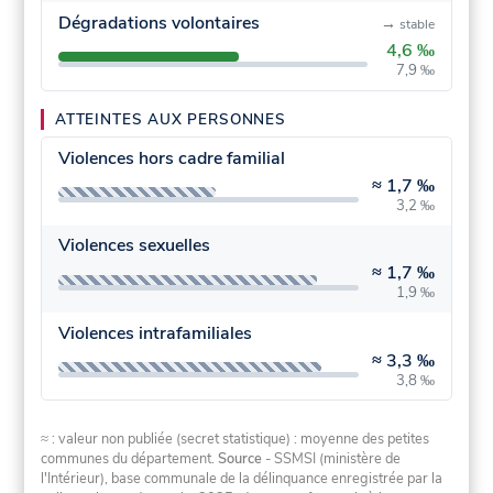
Dégradations volontaires
→
stable
4,6 ‰
7,9 ‰
ATTEINTES AUX PERSONNES
Violences hors cadre familial
≈
1,7 ‰
3,2 ‰
Violences sexuelles
≈
1,7 ‰
1,9 ‰
Violences intrafamiliales
≈
3,3 ‰
3,8 ‰
≈ : valeur non publiée (secret statistique) : moyenne des petites
communes du département.
Source
- SSMSI (ministère de
l'Intérieur), base communale de la délinquance enregistrée par la