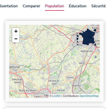
ésentation
Comparer
Population
Éducation
Sécurité
+
−
©
| Contributeurs
Leaflet
OpenStreetMap