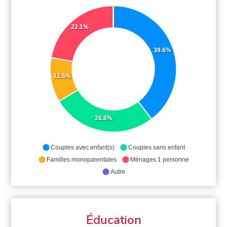
22.1%
39.6%
11.5%
26.8%
Couples avec enfant(s)
Couples sans enfant
Familles monoparentales
Ménages 1 personne
Autre
Éducation