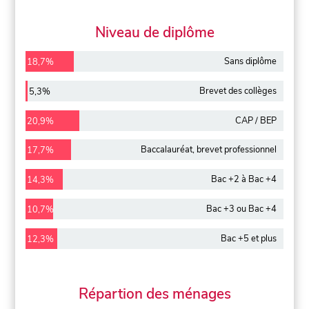
Niveau de diplôme
Sans diplôme
18,7%
Brevet des collèges
5,3%
CAP / BEP
20,9%
Baccalauréat, brevet professionnel
17,7%
Bac +2 à Bac +4
14,3%
Bac +3 ou Bac +4
10,7%
Bac +5 et plus
12,3%
Répartion des ménages