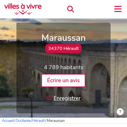
Maraussan
34370 Hérault
4 789 habitants
Écrire un avis
Enregistrer
Accueil
/
Occitanie
/
Hérault
/
Maraussan