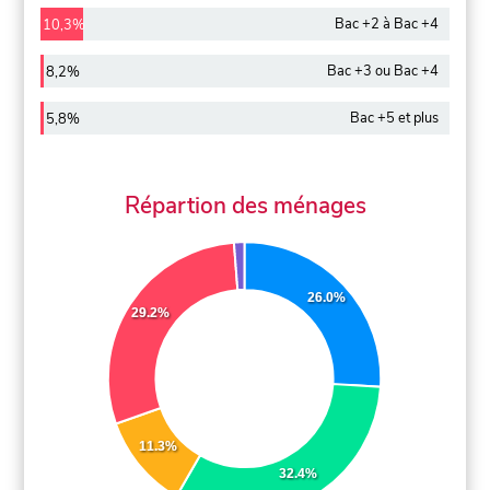
Bac +2 à Bac +4
10,3%
Bac +3 ou Bac +4
8,2%
Bac +5 et plus
5,8%
Répartion des ménages
26.0%
29.2%
11.3%
32.4%