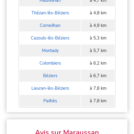
Maureilhan
à 4,7 km
Thézan-lès-Béziers
à 4,8 km
Corneilhan
à 4,9 km
Cazouls-lès-Béziers
à 5,3 km
Montady
à 5,7 km
Colombiers
à 6,2 km
Béziers
à 6,7 km
Lieuran-lès-Béziers
à 7,8 km
Pailhès
à 7,8 km
Avis sur Maraussan