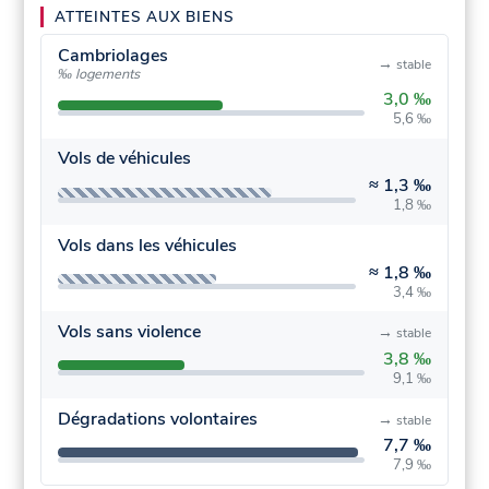
ATTEINTES AUX BIENS
Cambriolages
→
stable
‰ logements
3,0 ‰
5,6 ‰
Vols de véhicules
≈
1,3 ‰
1,8 ‰
Vols dans les véhicules
≈
1,8 ‰
3,4 ‰
Vols sans violence
→
stable
3,8 ‰
9,1 ‰
Dégradations volontaires
→
stable
7,7 ‰
7,9 ‰