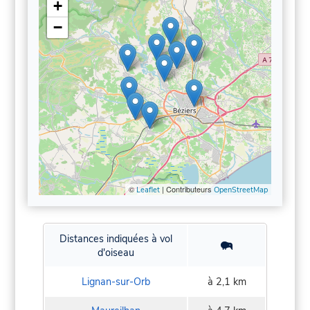
+
−
©
| Contributeurs
Leaflet
OpenStreetMap
Distances indiquées à vol
d'oiseau
Lignan-sur-Orb
à 2,1 km