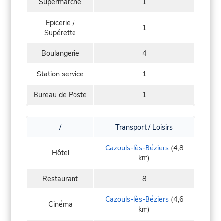
Supermarché
1
Epicerie /
1
Supérette
Boulangerie
4
Station service
1
Bureau de Poste
1
/
Transport / Loisirs
Cazouls-lès-Béziers
(4,8
Hôtel
km)
Restaurant
8
Cazouls-lès-Béziers
(4,6
Cinéma
km)