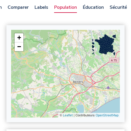
n
Comparer
Labels
Population
Éducation
Sécurité
+
−
©
| Contributeurs
Leaflet
OpenStreetMap