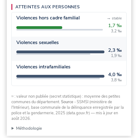
ATTEINTES AUX PERSONNES
Violences hors cadre familial
→
stable
1,7 ‰
3,2 ‰
Violences sexuelles
2,3 ‰
1,9 ‰
Violences intrafamiliales
4,0 ‰
3,8 ‰
≈ : valeur non publiée (secret statistique) : moyenne des petites
communes du département.
Source
- SSMSI (ministère de
l'Intérieur), base communale de la délinquance enregistrée par la
police et la gendarmerie, 2025 (data.gouv.fr)
— mis à jour en
août 2026
.
Méthodologie