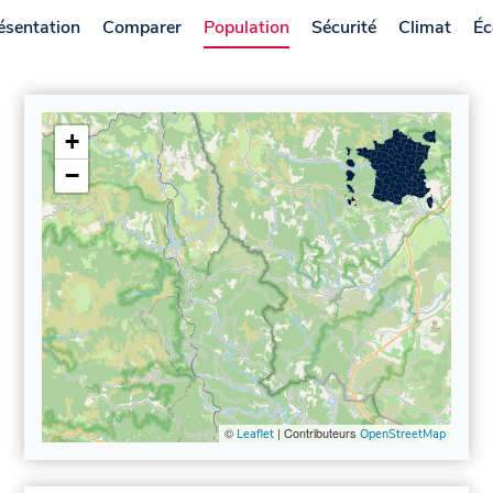
ésentation
Comparer
Population
Sécurité
Climat
Éc
+
−
©
| Contributeurs
Leaflet
OpenStreetMap