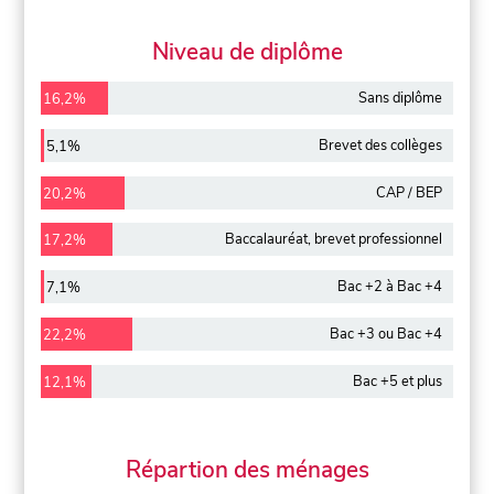
Niveau de diplôme
Sans diplôme
16,2%
Brevet des collèges
5,1%
CAP / BEP
20,2%
Baccalauréat, brevet professionnel
17,2%
Bac +2 à Bac +4
7,1%
Bac +3 ou Bac +4
22,2%
Bac +5 et plus
12,1%
Répartion des ménages