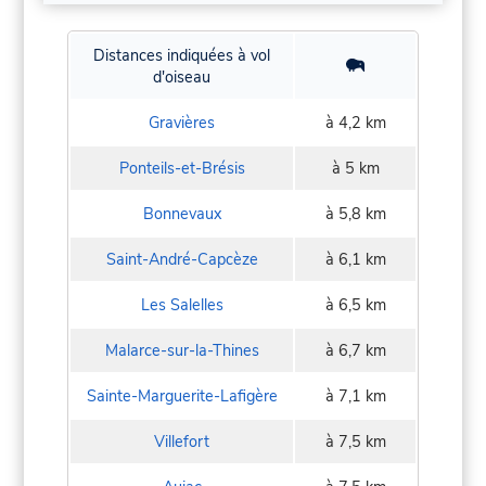
Distances indiquées à vol
d'oiseau
Gravières
à 4,2 km
Ponteils-et-Brésis
à 5 km
Bonnevaux
à 5,8 km
Saint-André-Capcèze
à 6,1 km
Les Salelles
à 6,5 km
Malarce-sur-la-Thines
à 6,7 km
Sainte-Marguerite-Lafigère
à 7,1 km
Villefort
à 7,5 km