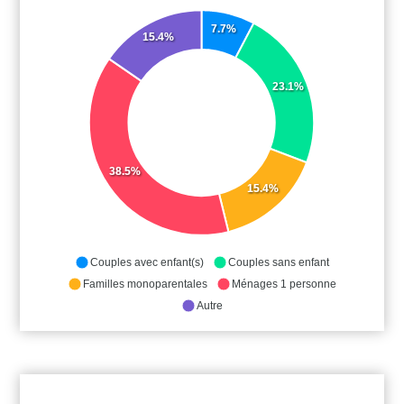
7.7%
15.4%
23.1%
38.5%
15.4%
Couples avec enfant(s)
Couples sans enfant
Familles monoparentales
Ménages 1 personne
Autre