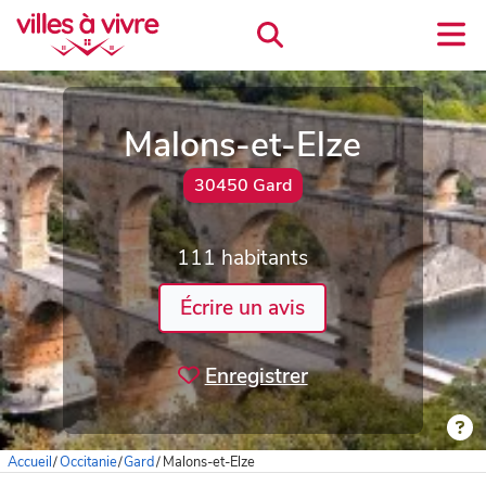
Malons-et-Elze
30450 Gard
111 habitants
Écrire un avis
Enregistrer
Accueil
/
Occitanie
/
Gard
/
Malons-et-Elze