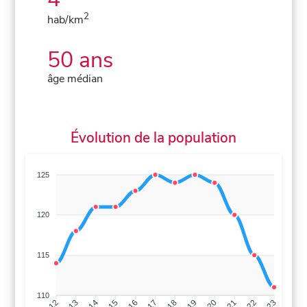
2
hab/km
50 ans
âge médian
Évolution de la population
125
120
115
110