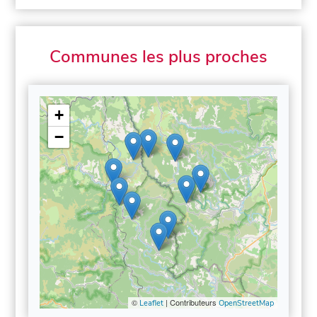
Communes les plus proches
+
−
©
| Contributeurs
Leaflet
OpenStreetMap