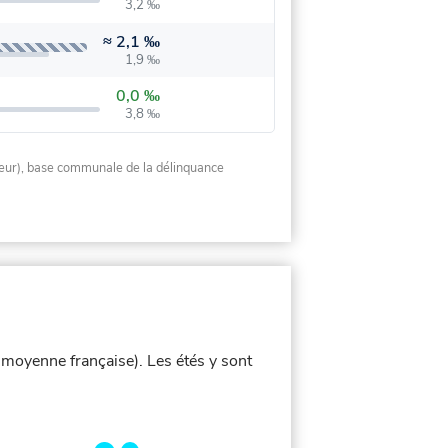
3,2 ‰
≈
2,1 ‰
1,9 ‰
0,0 ‰
3,8 ‰
rieur), base communale de la délinquance
a moyenne française). Les étés y sont