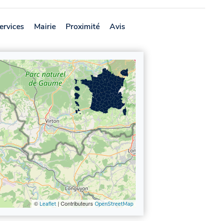
ervices
Mairie
Proximité
Avis
©
| Contributeurs
Leaflet
OpenStreetMap