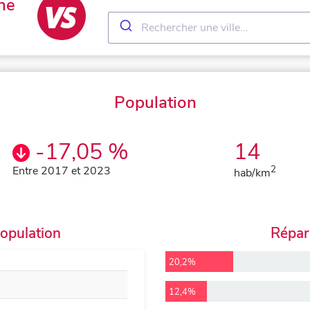
ne
Population
-17,05 %
14
Entre 2017 et 2023
2
hab/km
population
Répart
20,2%
12,4%