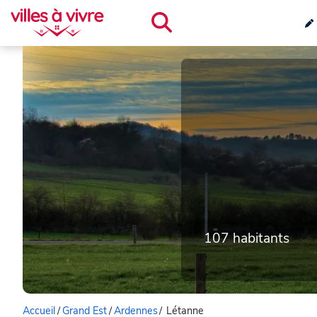
107 habitants
Accueil
/
Grand Est
/
Ardennes
/
Létanne