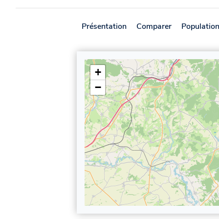
Présentation
Comparer
Populatio
+
−