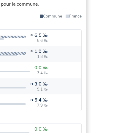
s pour la commune.
Commune
France
≈
6,5 ‰
5,6 ‰
≈
1,9 ‰
1,8 ‰
0,0 ‰
3,4 ‰
≈
3,0 ‰
9,1 ‰
≈
5,4 ‰
7,9 ‰
0,0 ‰