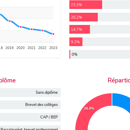
23,3%
20,2%
14,7%
9,3%
18
2019
2020
2021
2022
2023
0%
iplôme
Réparti
Sans diplôme
Brevet des collèges
26.9%
CAP / BEP
Baccalauréat, brevet professionnel