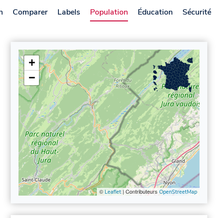
n
Comparer
Labels
Population
Éducation
Sécurité
+
−
©
| Contributeurs
Leaflet
OpenStreetMap