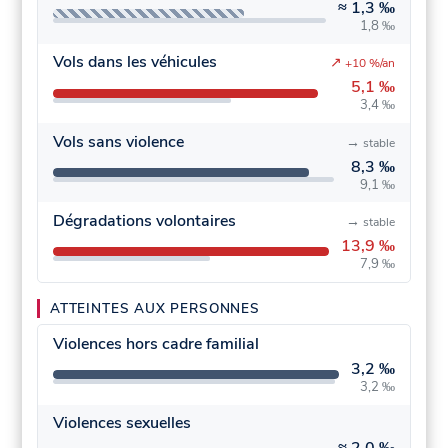
≈
1,3 ‰
1,8 ‰
Vols dans les véhicules
↗
+10 %/an
5,1 ‰
3,4 ‰
Vols sans violence
→
stable
8,3 ‰
9,1 ‰
Dégradations volontaires
→
stable
13,9 ‰
7,9 ‰
ATTEINTES AUX PERSONNES
Violences hors cadre familial
3,2 ‰
3,2 ‰
Violences sexuelles