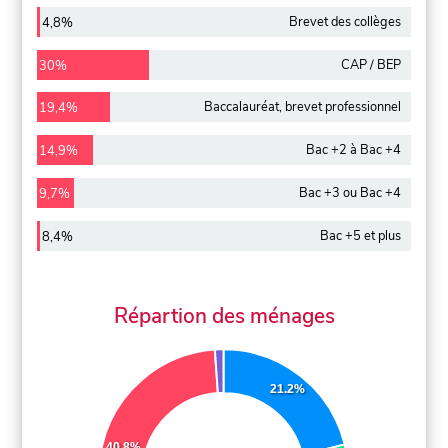
Brevet des collèges
4,8%
CAP / BEP
30%
Baccalauréat, brevet professionnel
19,4%
Bac +2 à Bac +4
14,9%
Bac +3 ou Bac +4
9,7%
Bac +5 et plus
8,4%
Répartion des ménages
21.2%
40.8%