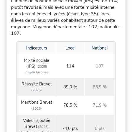
L'indice de position sociale moyen (IPS) est de
114
,
plutôt
favorisé
, mais avec une
forte mixité interne
dans les collèges et lycées (écart-type 35) : des
élèves de milieux variés cohabitent autour de cette
moyenne.
Moyenne départementale : 102, nationale :
107.
Indicateurs
Local
National
Mixité sociale
114
107
(IPS)
(2025)
milieu favorisé
Réussite Brevet
89,0 %
86,9 %
(2025)
Mentions Brevet
78,5 %
71,9 %
(2025)
Valeur ajoutée
Brevet
(2025)
-4,0 pts
0 pts