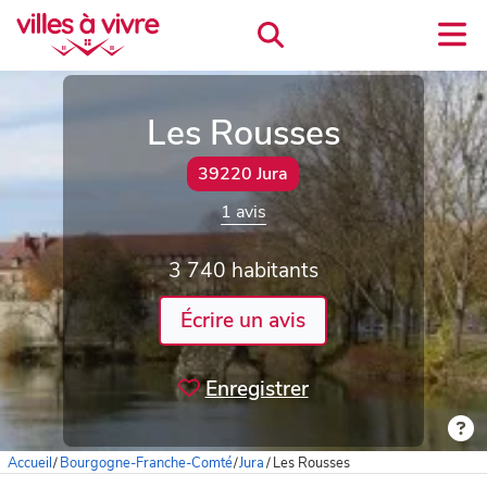
Les Rousses
39220 Jura
1 avis
3 740 habitants
Écrire un avis
Enregistrer
Accueil
/
Bourgogne-Franche-Comté
/
Jura
/
Les Rousses