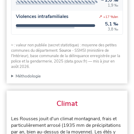
≈
2,0 ‰
1,9 ‰
Violences intrafamiliales
↗
+17 %/an
5,1 ‰
3,8 ‰
≈ : valeur non publiée (secret statistique) : moyenne des petites
communes du département.
Source
- SSMSI (ministère de
l'Intérieur), base communale de la délinquance enregistrée par la
police et la gendarmerie, 2025 (data.gouv.fr)
— mis à jour en
août 2026
.
Méthodologie
Climat
Les Rousses jouit d'un climat montagnard, frais et
particulièrement arrosé (1935 mm de précipitations
par an, bien au-dessus de la moyenne). Les étés y