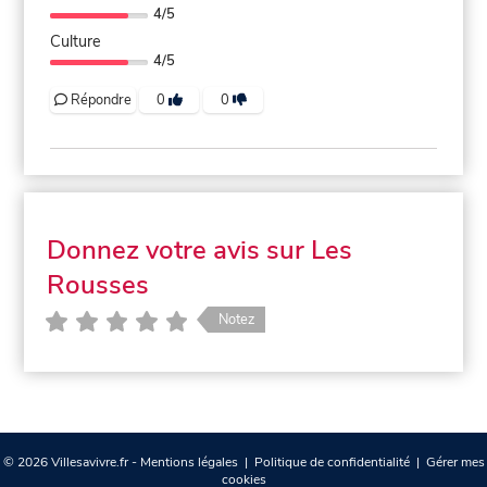
4/5
Culture
4/5
Répondre
0
0
Donnez votre avis sur Les
Rousses
Notez
© 2026 Villesavivre.fr -
Mentions légales
|
Politique de confidentialité
|
Gérer mes
cookies