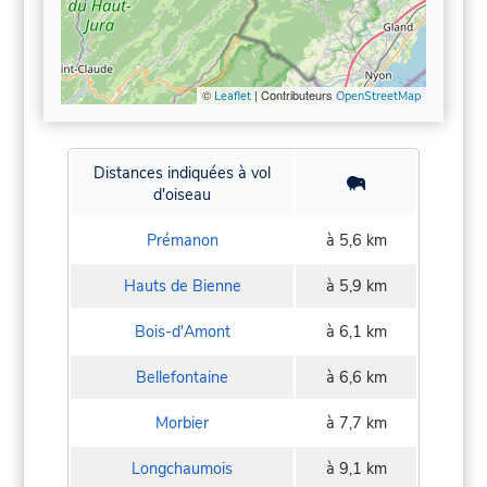
©
| Contributeurs
Leaflet
OpenStreetMap
Distances indiquées à vol
d'oiseau
Prémanon
à 5,6 km
Hauts de Bienne
à 5,9 km
Bois-d'Amont
à 6,1 km
Bellefontaine
à 6,6 km
Morbier
à 7,7 km
Longchaumois
à 9,1 km