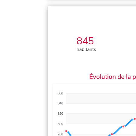
845
habitants
Évolution de la 
860
840
820
800
780