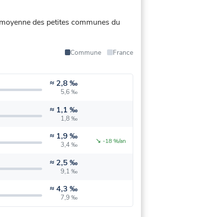
t la moyenne des petites communes du
Commune
France
≈
2,8 ‰
5,6 ‰
≈
1,1 ‰
1,8 ‰
≈
1,9 ‰
↘
-18 %/an
3,4 ‰
≈
2,5 ‰
9,1 ‰
≈
4,3 ‰
7,9 ‰