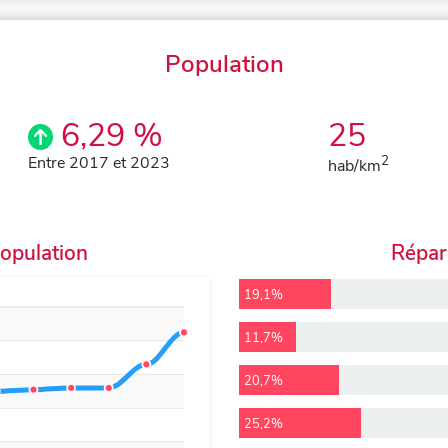
Population
6,29 %
25
Entre 2017 et 2023
2
hab/km
population
Répart
19,1%
11,7%
20,7%
25,2%