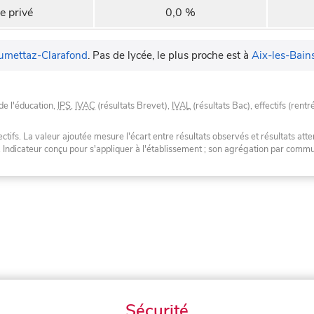
e privé
0,0 %
umettaz-Clarafond
.
Pas de lycée, le plus proche est à
Aix-les-Bain
de l'éducation,
IPS
,
IVAC
(résultats Brevet),
IVAL
(résultats Bac), effectifs (rentr
tifs. La valeur ajoutée mesure l'écart entre résultats observés et résultats atte
. Indicateur conçu pour s'appliquer à l'établissement ; son agrégation par com
Sécurité