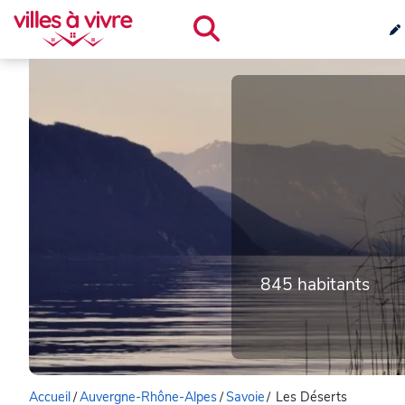
845 habitants
Accueil
/
Auvergne-Rhône-Alpes
/
Savoie
/
Les Déserts