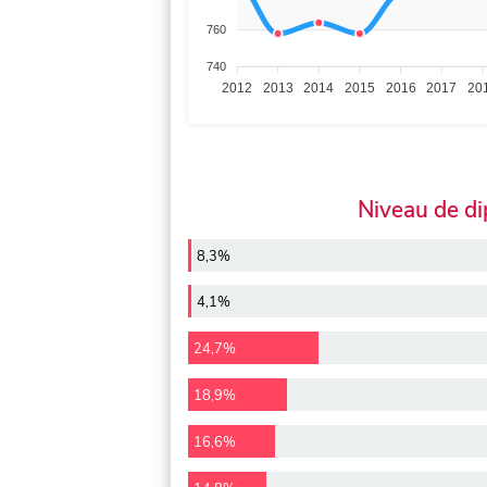
760
740
2012
2013
2014
2015
2016
2017
20
Niveau de d
8,3%
4,1%
24,7%
18,9%
16,6%