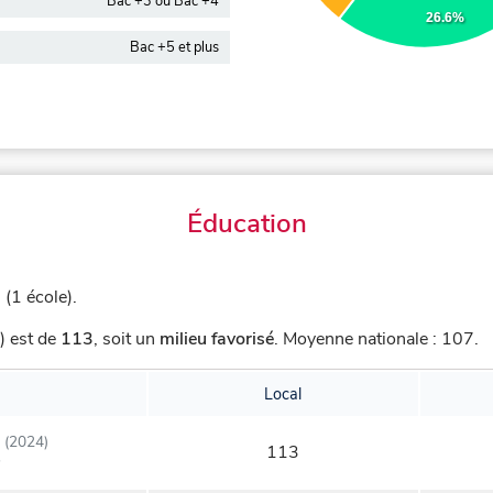
Bac +3 ou Bac +4
26.6%
Bac +5 et plus
Éducation
(1 école).
) est de
113
,
soit un
milieu favorisé
.
Moyenne nationale : 107.
Local
(2024)
113