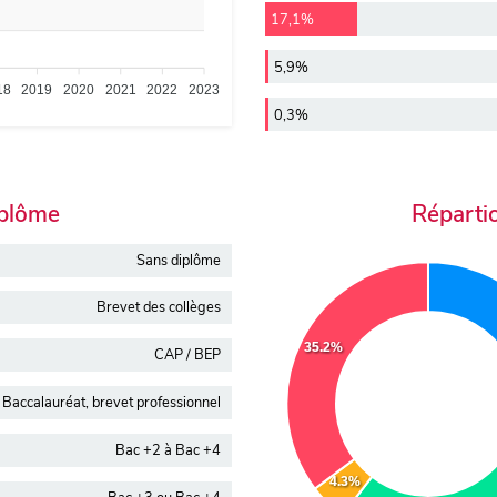
17,1%
5,9%
18
2019
2020
2021
2022
2023
0,3%
iplôme
Réparti
Sans diplôme
Brevet des collèges
35.2%
CAP / BEP
Baccalauréat, brevet professionnel
Bac +2 à Bac +4
4.3%