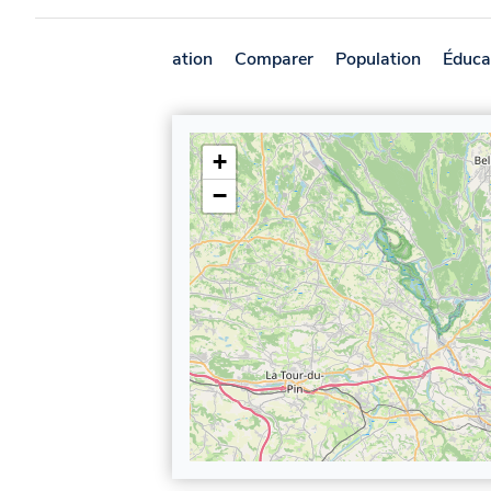
Présentation
Comparer
Population
Éduca
+
−