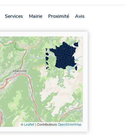
Services
Mairie
Proximité
Avis
©
| Contributeurs
Leaflet
OpenStreetMap