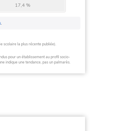
17,4 %
s
.
ée scolaire la plus récente publiée).
ndus pour un établissement au profil socio-
mune indique une tendance, pas un palmarès.