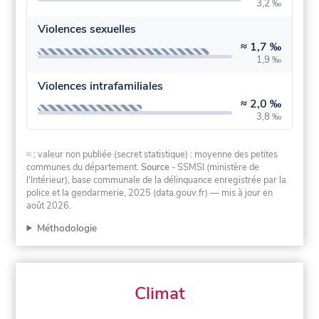
3,2 ‰
Violences sexuelles
≈
1,7 ‰
1,9 ‰
Violences intrafamiliales
≈
2,0 ‰
3,8 ‰
≈ : valeur non publiée (secret statistique) : moyenne des petites
communes du département.
Source
- SSMSI (ministère de
l'Intérieur), base communale de la délinquance enregistrée par la
police et la gendarmerie, 2025 (data.gouv.fr)
— mis à jour en
août 2026
.
Méthodologie
Climat