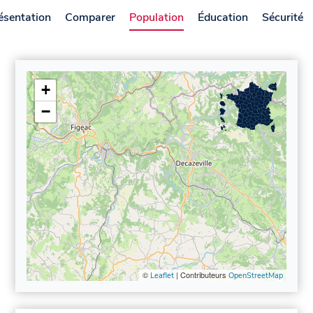
ésentation
Comparer
Population
Éducation
Sécurité
+
−
©
| Contributeurs
Leaflet
OpenStreetMap