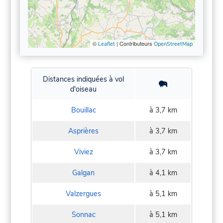
©
| Contributeurs
Leaflet
OpenStreetMap
Distances indiquées à vol
d'oiseau
Bouillac
à 3,7 km
Asprières
à 3,7 km
Viviez
à 3,7 km
Galgan
à 4,1 km
Valzergues
à 5,1 km
Sonnac
à 5,1 km