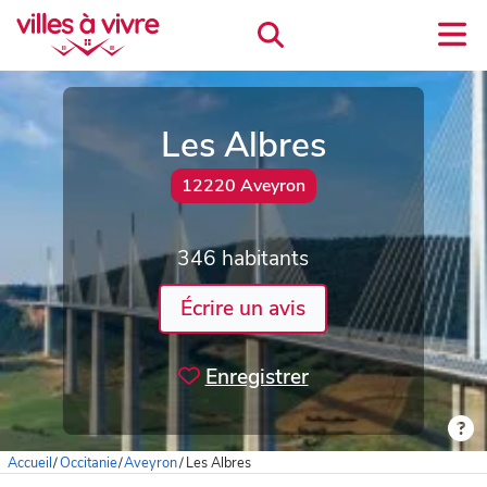
Les Albres
12220 Aveyron
346 habitants
Écrire un avis
Enregistrer
Accueil
/
Occitanie
/
Aveyron
/
Les Albres