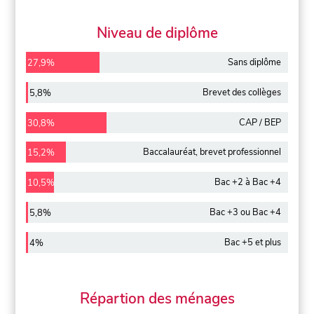
Niveau de diplôme
Sans diplôme
27,9%
Brevet des collèges
5,8%
CAP / BEP
30,8%
Baccalauréat, brevet professionnel
15,2%
Bac +2 à Bac +4
10,5%
Bac +3 ou Bac +4
5,8%
Bac +5 et plus
4%
Répartion des ménages