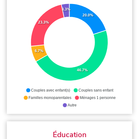
3.3%
20.0%
23.3%
6.7%
46.7%
Couples avec enfant(s)
Couples sans enfant
Familles monoparentales
Ménages 1 personne
Autre
Éducation